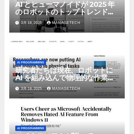
AI とヒューマノイドが 2025 年
のロボットのトップトレンドに |
ASSEMBLY
3月 18, 2025
MANAGETECH
AI PROGRAMMING
研究者たちは現在、ロボットに
AI を組み込んで物理的な作業を
実行させている | ノーザン パブ
3月 18, 2025
MANAGETECH
リック ラジオ: WNIJ および
WNIU
AI PROGRAMMING