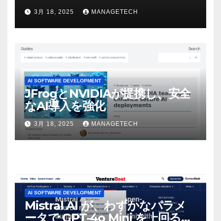
ビデオを見て「ゲームパフォー
3月 18, 2025
MANAGETECH
マンスという芸術形式に不安を
感じた」と語る – IGN
AI SOFTWARE DEVELOPMENT
JFrogとNVIDIAが提携し、安全
なAI導入を強化
3月 18, 2025
MANAGETECH
AI SOFTWARE DEVELOPMENT
Mistral AI が、わずかなパラメ
ータで GPT-4o Mini を上回る新