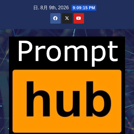
Skip
日. 8月 9th, 2026
9:09:16 PM
to
content