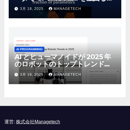
しいオープンソース モデルをリ
3月 18, 2025
MANAGETECH
リース | VentureBeat
AI PROGRAMMING
AI とヒューマノイドが 2025 年
のロボットのトップトレンドに |
ASSEMBLY
3月 18, 2025
MANAGETECH
運営:
株式会社Managetech