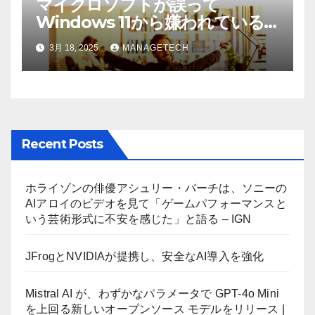
マイクロソフトが誤って
Windows 11から嫌われている
AI機能を削除したことにユーザ
3月 18, 2025
MANAGETECH
ーが歓喜
Recent Posts
ホライゾンの俳優アシュリー・バーチは、ソニーの
AIアロイのビデオを見て「ゲームパフォーマンスと
いう芸術形式に不安を感じた」と語る – IGN
JFrogとNVIDIAが提携し、安全なAI導入を強化
Mistral AI が、わずかなパラメータで GPT-4o Mini
を上回る新しいオープンソース モデルをリリース |