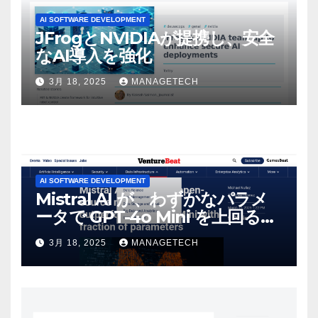
AI SOFTWARE DEVELOPMENT
JFrogとNVIDIAが提携し、安全
なAI導入を強化
3月 18, 2025
MANAGETECH
AI SOFTWARE DEVELOPMENT
Mistral AI が、わずかなパラメ
ータで GPT-4o Mini を上回る新
しいオープンソース モデルをリ
3月 18, 2025
MANAGETECH
リース | VentureBeat