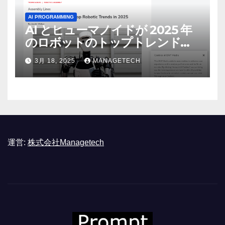
AI PROGRAMMING
AI とヒューマノイドが 2025 年
のロボットのトップトレンドに |
ASSEMBLY
3月 18, 2025
MANAGETECH
運営:
株式会社Managetech