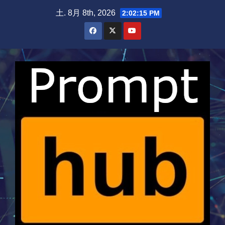
Skip
土. 8月 8th, 2026
2:02:15 PM
to
content