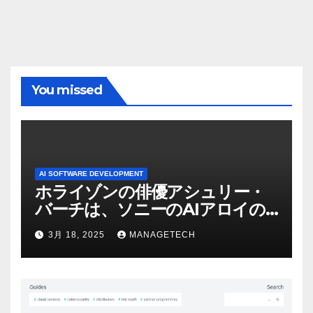
You missed
AI SOFTWARE DEVELOPMENT
ホライゾンの俳優アシュリー・
バーチは、ソニーのAIアロイの
ビデオを見て「ゲームパフォー
3月 18, 2025
MANAGETECH
マンスという芸術形式に不安を
感じた」と語る – IGN