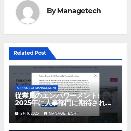
ー
By
Managetech
シ
ョ
ン
Related Post
AI PROJECT MANAGEMENT
従業員のエンパワーメント:
2025年に人事部門に期待される
こと –
2月 6, 2025
MANAGETECH