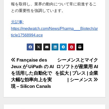
報を取得し、業界の動向について常に前進するこ
との重要性を強調しています。
元記事:
https://medwatch.com/News/Pharma___Biotech/ar
ticle17568994.ece
投
Française des
シーメンスとマイク
Jeux が UiPath の AI
ロソフトが産業用 AI
稿
を活用した自動化で
を拡大 | プレス | 企業
ナ
大幅な効率向上を実
| シーメンス
現 – Silicon Canals
ビ
ゲ