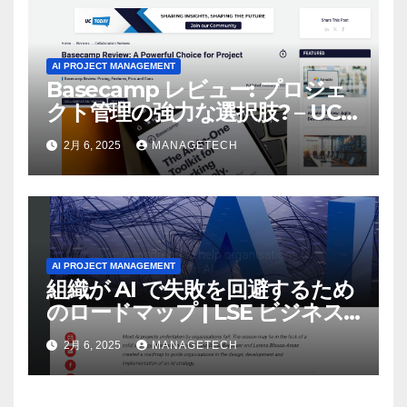
AI PROJECT MANAGEMENT
Basecamp レビュー: プロジェ
クト管理の強力な選択肢? – UC
Today
2月 6, 2025
MANAGETECH
AI PROJECT MANAGEMENT
組織が AI で失敗を回避するため
のロードマップ | LSE ビジネス
レビュー
2月 6, 2025
MANAGETECH