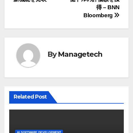
ナ
得 – BNN
ビ
Bloomberg
ゲ
ー
シ
By
Managetech
ョ
ン
Related Post
AI SOFTWARE DEVELOPMENT