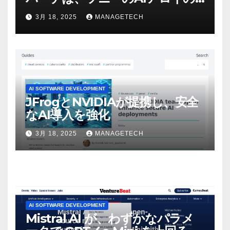
ビデオを見て「ゲームパフォー
3月 18, 2025
MANAGETECH
マンスという芸術形式に不安を
感じた」と語る – IGN
AI SOFTWARE DEVELOPMENT
JFrogとNVIDIAが提携し、安全
なAI導入を強化
3月 18, 2025
MANAGETECH
AI SOFTWARE DEVELOPMENT
Mistral AI が、わずかなパラメ