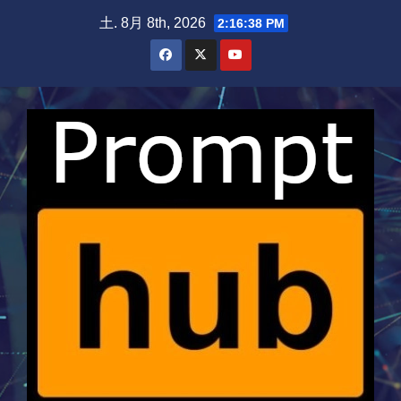
Skip
土. 8月 8th, 2026
2:16:38 PM
to
content