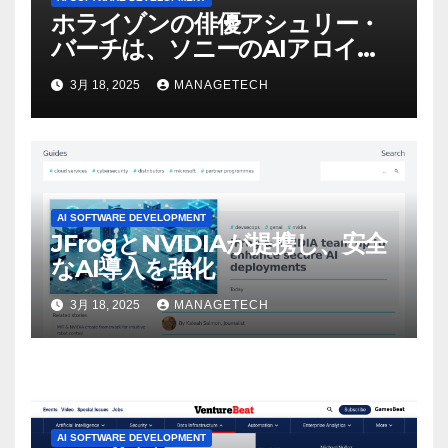
ホライゾンの俳優アシュリー・
バーチは、ソニーのAIアロイの
ビデオを見て「ゲームパフォー
3月 18, 2025
MANAGETECH
マンスという芸術形式に不安を
感じた」と語る – IGN
AI SOFTWARE DEVELOPMENT
JFrogとNVIDIAが提携し、安全
なAI導入を強化
3月 18, 2025
MANAGETECH
AI SOFTWARE DEVELOPMENT