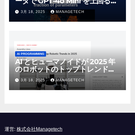
ータで GPT-4o Mini を上回る新
しいオープンソース モデルをリ
3月 18, 2025
MANAGETECH
リース | VentureBeat
AI PROGRAMMING
AI とヒューマノイドが 2025 年
のロボットのトップトレンドに |
ASSEMBLY
3月 18, 2025
MANAGETECH
運営:
株式会社Managetech