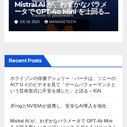
Mistral AI が、わずかなパラメ
ータで GPT-4o Mini を上回る新
しいオープンソース モデルをリ
3月 18, 2025
MANAGETECH
リース | VentureBeat
Recent Posts
ホライゾンの俳優アシュリー・バーチは、ソニーの
AIアロイのビデオを見て「ゲームパフォーマンスと
いう芸術形式に不安を感じた」と語る – IGN
JFrogとNVIDIAが提携し、安全なAI導入を強化
Mistral AI が、わずかなパラメータで GPT-4o Mini