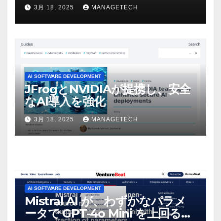
ビデオを見て「ゲームパフォー
3月 18, 2025
MANAGETECH
マンスという芸術形式に不安を
感じた」と語る – IGN
AI SOFTWARE DEVELOPMENT
JFrogとNVIDIAが提携し、安全
なAI導入を強化
3月 18, 2025
MANAGETECH
AI SOFTWARE DEVELOPMENT
Mistral AI が、わずかなパラメ
ータで GPT-4o Mini を上回る新