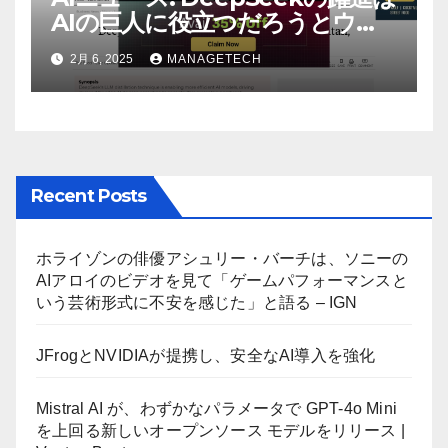
AIの巨人に役立つだろうとウォ
ール街のアナリストが語る –
2月 6, 2025
MANAGETECH
The Economic Times
Recent Posts
ホライゾンの俳優アシュリー・バーチは、ソニーの
AIアロイのビデオを見て「ゲームパフォーマンスと
いう芸術形式に不安を感じた」と語る – IGN
JFrogとNVIDIAが提携し、安全なAI導入を強化
Mistral AI が、わずかなパラメータで GPT-4o Mini
を上回る新しいオープンソース モデルをリリース |