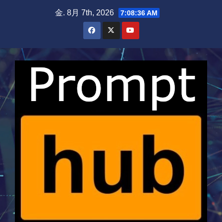
Skip
金. 8月 7th, 2026
7:08:37 AM
to
content