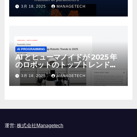
しいオープンソース モデルをリ
3月 18, 2025
MANAGETECH
リース | VentureBeat
AI PROGRAMMING
AI とヒューマノイドが 2025 年
のロボットのトップトレンドに |
ASSEMBLY
3月 18, 2025
MANAGETECH
運営:
株式会社Managetech