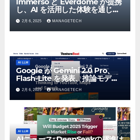
Immerso と Everdome が提携
し、AI を活用した体験を通じて
メタバースのイノベーションを
2月 6, 2025
MANAGETECH
推進 – Intelligent CIO APAC
AI LLM
Google が Gemini 2.0 Pro、
Flash-Lite を発表、推論モデル
Flash Thinking を YouTube、
2月 6, 2025
MANAGETECH
マップ、検索に接続 |
VentureBeat
AI LLM
AIニュース: DeepSeekの躍進は