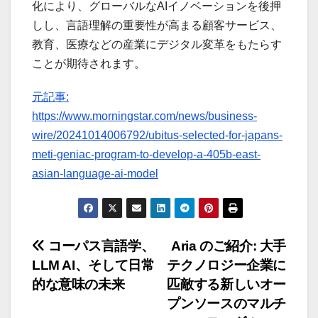
化により、グローバルなAIイノベーションを後押
しし、言語理解の重要性が高まる顧客サービス、
教育、医療などの産業にデジタル変革をもたらす
ことが期待されます。
元記事:
https://www.morningstar.com/news/business-
wire/20241014006792/ubitus-selected-for-japans-
meti-geniac-program-to-develop-a-405b-east-
asian-language-ai-model
投
コーパス言語学、
Aria のご紹介: 大手
LLM AI、そして日常
テクノロジー企業に
稿
的な意味の未来
匹敵する新しいオー
ナ
プンソースのマルチ