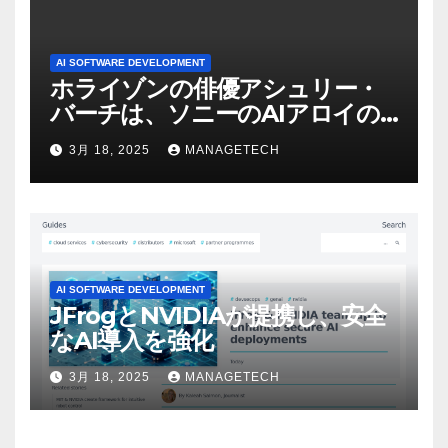
AI SOFTWARE DEVELOPMENT
ホライゾンの俳優アシュリー・
バーチは、ソニーのAIアロイの
ビデオを見て「ゲームパフォー
3月 18, 2025
MANAGETECH
マンスという芸術形式に不安を
感じた」と語る – IGN
AI SOFTWARE DEVELOPMENT
JFrogとNVIDIAが提携し、安全
なAI導入を強化
3月 18, 2025
MANAGETECH