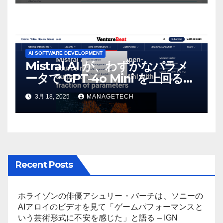
AI SOFTWARE DEVELOPMENT
Mistral AI が、わずかなパラメ
ータで GPT-4o Mini を上回る新
しいオープンソース モデルをリ
3月 18, 2025
MANAGETECH
リース | VentureBeat
Recent Posts
ホライゾンの俳優アシュリー・バーチは、ソニーの
AIアロイのビデオを見て「ゲームパフォーマンスと
いう芸術形式に不安を感じた」と語る – IGN