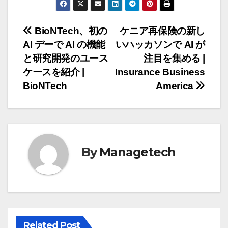
投
BioNTech、初の
ケニア再保険の新し
AI デーで AI の機能
いハッカソンで AI が
稿
と研究開発のユース
注目を集める |
ナ
ケースを紹介 |
Insurance Business
BioNTech
America
ビ
ゲ
ー
By
Managetech
シ
ョ
ン
Related Post