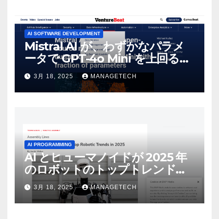
AI SOFTWARE DEVELOPMENT
Mistral AI が、わずかなパラメ
ータで GPT-4o Mini を上回る新
しいオープンソース モデルをリ
3月 18, 2025
MANAGETECH
リース | VentureBeat
AI PROGRAMMING
AI とヒューマノイドが 2025 年
のロボットのトップトレンドに |
ASSEMBLY
3月 18, 2025
MANAGETECH