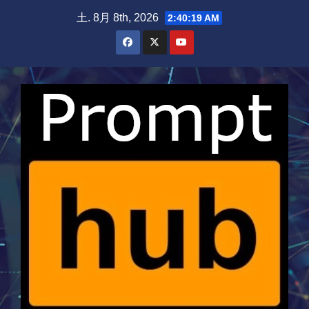
Skip
土. 8月 8th, 2026
2:40:19 AM
to
content