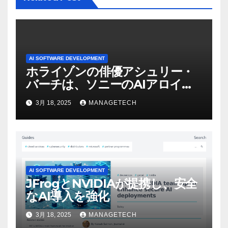
AI SOFTWARE DEVELOPMENT
ホライゾンの俳優アシュリー・
バーチは、ソニーのAIアロイの
ビデオを見て「ゲームパフォー
3月 18, 2025
MANAGETECH
マンスという芸術形式に不安を
感じた」と語る – IGN
AI SOFTWARE DEVELOPMENT
JFrogとNVIDIAが提携し、安全
なAI導入を強化
3月 18, 2025
MANAGETECH