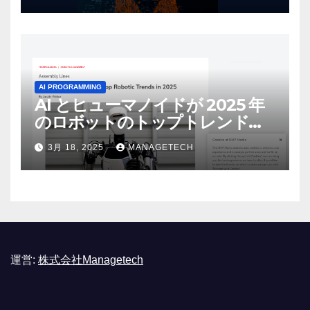
AI PROGRAMMING
AI とヒューマノイドが 2025 年
のロボットのトップトレンドに |
ASSEMBLY
3月 18, 2025
MANAGETECH
運営:
株式会社Managetech