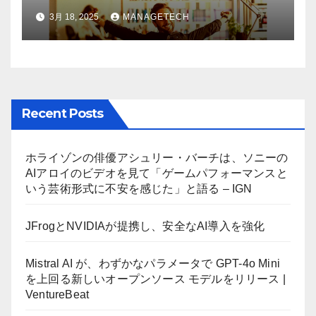
AI機能を削除したことにユーザ
3月 18, 2025
MANAGETECH
ーが歓喜
Recent Posts
ホライゾンの俳優アシュリー・バーチは、ソニーの
AIアロイのビデオを見て「ゲームパフォーマンスと
いう芸術形式に不安を感じた」と語る – IGN
JFrogとNVIDIAが提携し、安全なAI導入を強化
Mistral AI が、わずかなパラメータで GPT-4o Mini
を上回る新しいオープンソース モデルをリリース |
VentureBeat