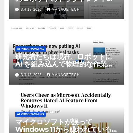
ASSEMBLY
3月 18, 2025
MANAGETECH
AI PROGRAMMING
研究者たちは現在、ロボットに
AI を組み込んで物理的な作業を
実行させている | ノーザン パブ
3月 18, 2025
MANAGETECH
リック ラジオ: WNIJ および
WNIU
AI PROGRAMMING
マイクロソフトが誤って
Windows 11から嫌われている