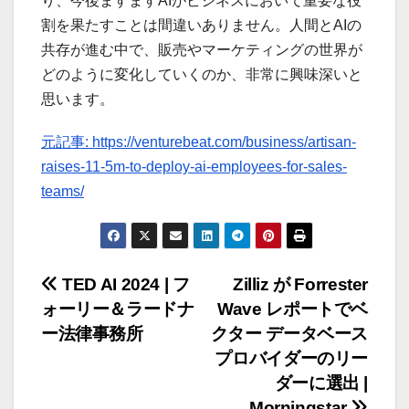
り、今後ますますAIがビジネスにおいて重要な役
割を果たすことは間違いありません。人間とAIの
共存が進む中で、販売やマーケティングの世界が
どのように変化していくのか、非常に興味深いと
思います。
元記事: https://venturebeat.com/business/artisan-
raises-11-5m-to-deploy-ai-employees-for-sales-
teams/
投
TED AI 2024 | フ
Zilliz が Forrester
ォーリー＆ラードナ
Wave レポートでベ
稿
ー法律事務所
クター データベース
ナ
プロバイダーのリー
ダーに選出 |
ビ
Morningstar