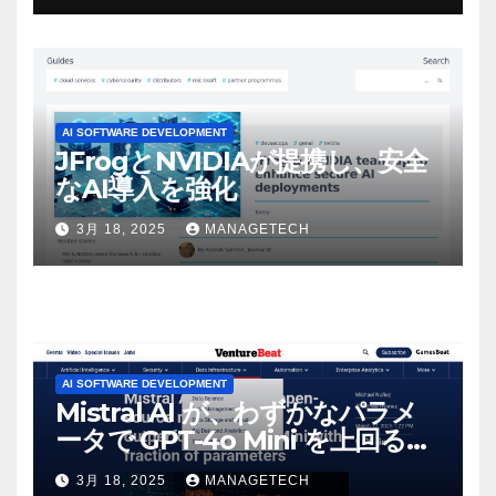
感じた」と語る – IGN
AI SOFTWARE DEVELOPMENT
JFrogとNVIDIAが提携し、安全
なAI導入を強化
3月 18, 2025
MANAGETECH
AI SOFTWARE DEVELOPMENT
Mistral AI が、わずかなパラメ
ータで GPT-4o Mini を上回る新
しいオープンソース モデルをリ
3月 18, 2025
MANAGETECH
リース | VentureBeat