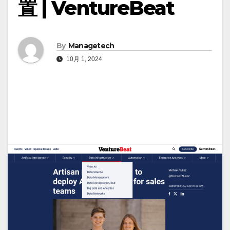
置 | VentureBeat
By
Managetech
10月 1, 2024