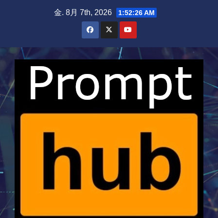
Skip
金. 8月 7th, 2026
1:52:27 AM
to
content