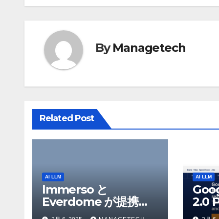
ナ
ビ
ゲ
By
Managetech
ー
シ
ョ
Related Post
ン
AI LLM
AI LLM
Immerso と
Goo
Everdome が提携
2.0 
し、AI を活用した体
を発