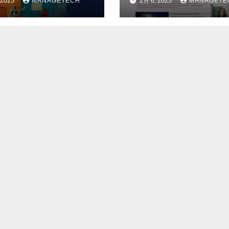
 2025
MANAGETECH
2月 6, 2025
MANAGETE
h Thinking を
うとウォール街の
uTube、マップ、
リストが語る – Th
に接続 |
Economic Times
tureBeat