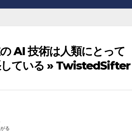
 AI 技術は人類にとって
る » TwistedSifter
気
広がる