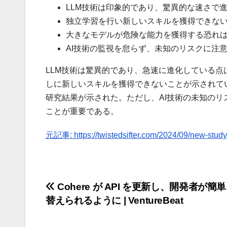
LLM技術は印象的であり、驚異的な速さで
独立学習を行い新しいスキルを獲得できな
大きなモデルが危険な能力を獲得する恐れ
AI技術の監視を怠らず、未知のリスクに注
LLM技術は驚異的であり、急速に進化している
しに新しいスキルを獲得できないことが示されて
研究結果が示された。ただし、AI技術の未知の
ことが重要である。
元記事: https://twistedsifter.com/2024/09/new-study-
投
Cohere が API を更新し、開発者が簡
替えられるように | VentureBeat
稿