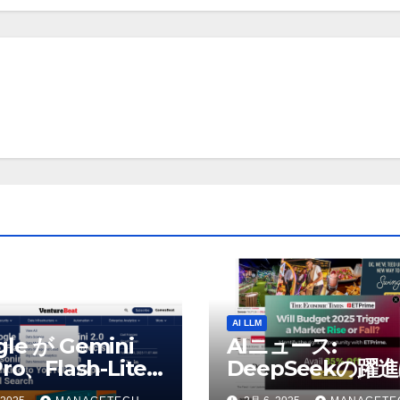
AI LLM
gle が Gemini
AIニュース:
Pro、Flash-Lite
DeepSeekの躍
表、推論モデル
AIの巨人に役立つ