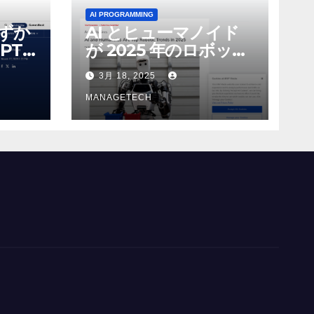
AI PROGRAMMING
わずか
AI とヒューマノイド
PT-
が 2025 年のロボット
る新し
のトップトレンドに |
3月 18, 2025
 モ
ASSEMBLY
MANAGETECH