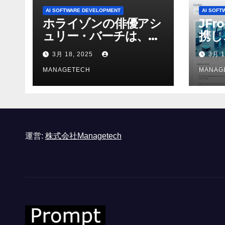
AI SOFTWARE DEVELOPMENT
AI SOFT
ホライゾンの俳優アシ
JFr
ュリー・バーチは、ソ
携し
ニーのAIアロイのビデ
強化
3月 18, 2025
3月 1
オを見て「ゲームパフ
ォーマンスという芸術
MANAGETECH
MANAG
形式に不安を感じた」
と語る – IGN
運営:
株式会社Managetech