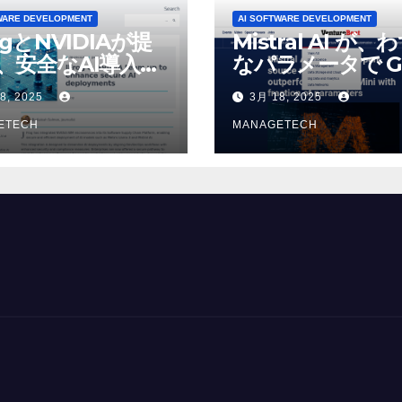
WARE DEVELOPMENT
AI SOFTWARE DEVELOPMENT
ogとNVIDIAが提
Mistral AI が、
、安全なAI導入を
なパラメータで G
4o Mini を上回
8, 2025
3月 18, 2025
いオープンソース
ETECH
デルをリリース |
MANAGETECH
VentureBeat