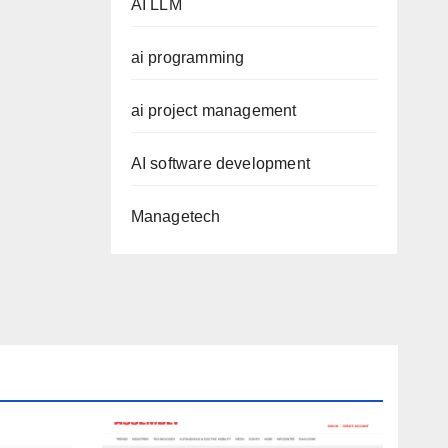
AI LLM
ai programming
ai project management
AI software development
Managetech