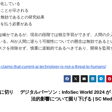
進化している
いことが示される
は無効であるとの研究結果
意を払う必要がある
点は確かであるが、現在の段階では独立学習ができず、人間の介
いる。AIが人間に逆らう可能性についての懸念は無効であると
リスクを排除せず、慎重に楽観的であるべきであり、開発を監視
claims-that-current-ai-technology-is-not-a-threat-to-humans/
単に切り
デジタルパーソン：InfoSec World 2024 が 
法的影響について掘り下げる | SC Med