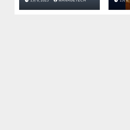
2月 6, 2025
MANAGETECH
2月 6,
験を通じてメタバース
Flas
のイノベーションを推
Yo
進 – Intelligent CIO
検索
APAC
Ven