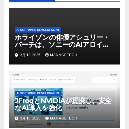
AI SOFTWARE DEVELOPMENT
ホライゾンの俳優アシュリー・
バーチは、ソニーのAIアロイの
ビデオを見て「ゲームパフォー
3月 18, 2025
MANAGETECH
マンスという芸術形式に不安を
感じた」と語る – IGN
AI SOFTWARE DEVELOPMENT
JFrogとNVIDIAが提携し、安全
なAI導入を強化
3月 18, 2025
MANAGETECH