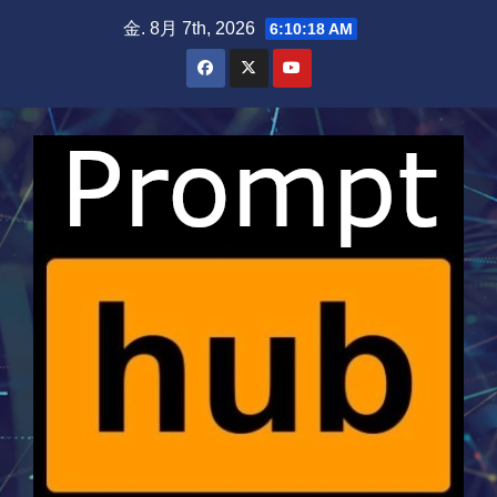
Skip
金. 8月 7th, 2026
6:10:19 AM
to
content