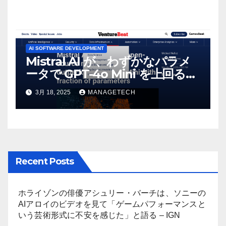
AI SOFTWARE DEVELOPMENT
Mistral AI が、わずかなパラメ
ータで GPT-4o Mini を上回る新
しいオープンソース モデルをリ
3月 18, 2025
MANAGETECH
リース | VentureBeat
Recent Posts
ホライゾンの俳優アシュリー・バーチは、ソニーの
AIアロイのビデオを見て「ゲームパフォーマンスと
いう芸術形式に不安を感じた」と語る – IGN