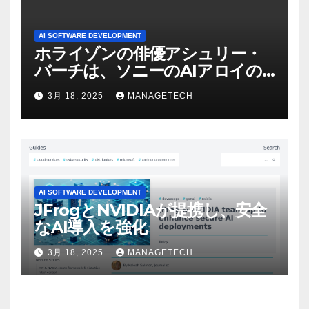
AI SOFTWARE DEVELOPMENT
ホライゾンの俳優アシュリー・
バーチは、ソニーのAIアロイの
ビデオを見て「ゲームパフォー
3月 18, 2025
MANAGETECH
マンスという芸術形式に不安を
感じた」と語る – IGN
AI SOFTWARE DEVELOPMENT
JFrogとNVIDIAが提携し、安全
なAI導入を強化
3月 18, 2025
MANAGETECH