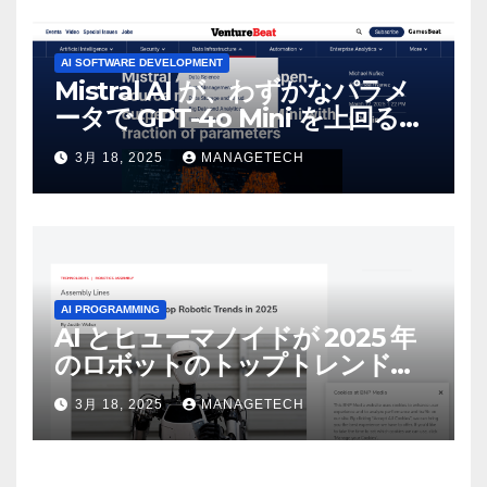
AI SOFTWARE DEVELOPMENT
Mistral AI が、わずかなパラメ
ータで GPT-4o Mini を上回る新
しいオープンソース モデルをリ
3月 18, 2025
MANAGETECH
リース | VentureBeat
AI PROGRAMMING
AI とヒューマノイドが 2025 年
のロボットのトップトレンドに |
ASSEMBLY
3月 18, 2025
MANAGETECH