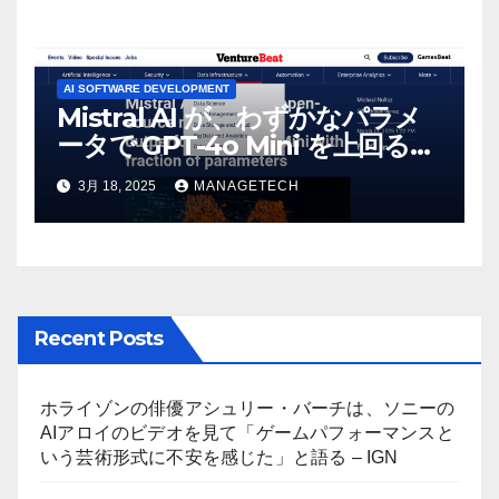
AI SOFTWARE DEVELOPMENT
Mistral AI が、わずかなパラメ
ータで GPT-4o Mini を上回る新
しいオープンソース モデルをリ
3月 18, 2025
MANAGETECH
リース | VentureBeat
Recent Posts
ホライゾンの俳優アシュリー・バーチは、ソニーの
AIアロイのビデオを見て「ゲームパフォーマンスと
いう芸術形式に不安を感じた」と語る – IGN