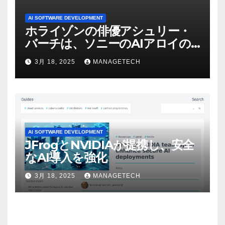
AI SOFTWARE DEVELOPMENT
ホライゾンの俳優アシュリー・
バーチは、ソニーのAIアロイの
ビデオを見て「ゲームパフォー
3月 18, 2025
MANAGETECH
マンスという芸術形式に不安を
感じた」と語る – IGN
AI SOFTWARE DEVELOPMENT
JFrogとNVIDIAが提携し、安全
なAI導入を強化
3月 18, 2025
MANAGETECH