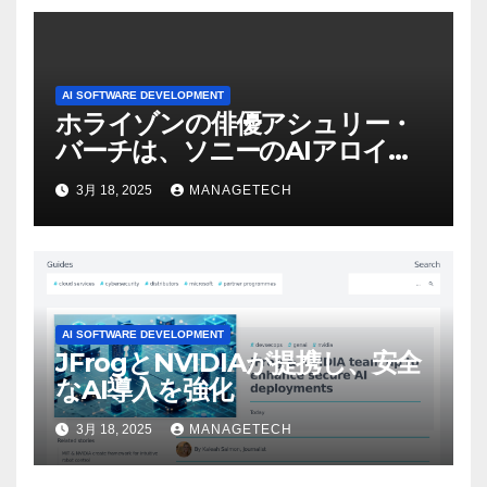
AI SOFTWARE DEVELOPMENT
ホライゾンの俳優アシュリー・
バーチは、ソニーのAIアロイの
ビデオを見て「ゲームパフォー
3月 18, 2025
MANAGETECH
マンスという芸術形式に不安を
感じた」と語る – IGN
AI SOFTWARE DEVELOPMENT
JFrogとNVIDIAが提携し、安全
なAI導入を強化
3月 18, 2025
MANAGETECH