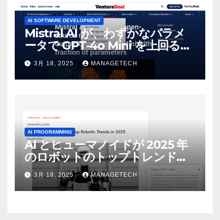
AI SOFTWARE DEVELOPMENT
Mistral AI が、わずかなパラメ
ータで GPT-4o Mini を上回る新
しいオープンソース モデルをリ
3月 18, 2025
MANAGETECH
リース | VentureBeat
AI PROGRAMMING
AI とヒューマノイドが 2025 年
のロボットのトップトレンドに |
ASSEMBLY
3月 18, 2025
MANAGETECH