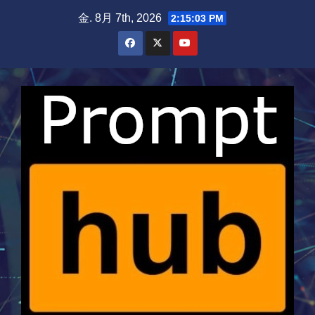
Skip
金. 8月 7th, 2026
2:15:03 PM
to
content