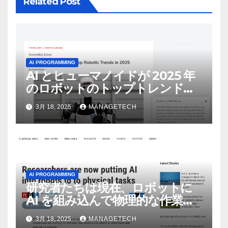
Related Post
AI PROGRAMMING
AI とヒューマノイドが 2025 年
のロボットのトップトレンドに |
ASSEMBLY
3月 18, 2025
MANAGETECH
AI PROGRAMMING
研究者たちは現在、ロボットに
AI を組み込んで物理的な作業を
実行させている | ノーザン パブ
3月 18, 2025
MANAGETECH
リック ラジオ: WNIJ および