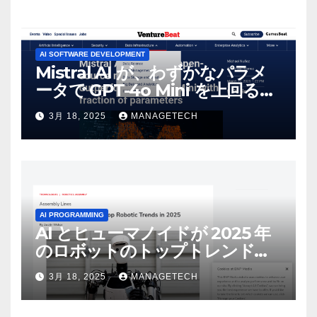
AI SOFTWARE DEVELOPMENT
Mistral AI が、わずかなパラメ
ータで GPT-4o Mini を上回る新
しいオープンソース モデルをリ
3月 18, 2025
MANAGETECH
リース | VentureBeat
AI PROGRAMMING
AI とヒューマノイドが 2025 年
のロボットのトップトレンドに |
ASSEMBLY
3月 18, 2025
MANAGETECH