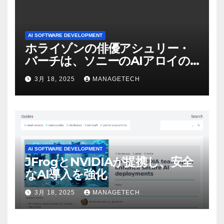
AI SOFTWARE DEVELOPMENT
ホライゾンの俳優アシュリー・
バーチは、ソニーのAIアロイの
ビデオを見て「ゲームパフォー
3月 18, 2025
MANAGETECH
マンスという芸術形式に不安を
感じた」と語る – IGN
AI SOFTWARE DEVELOPMENT
JFrogとNVIDIAが提携し、安全
なAI導入を強化
3月 18, 2025
MANAGETECH