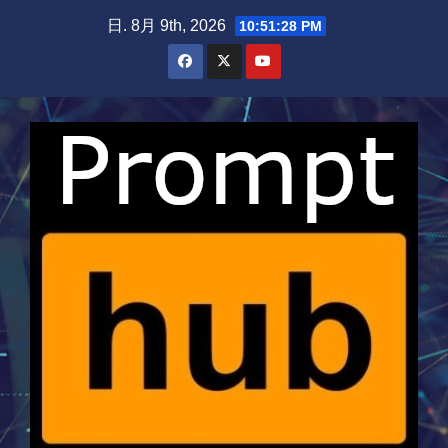
Skip
日. 8月 9th, 2026
10:51:29 PM
to
content