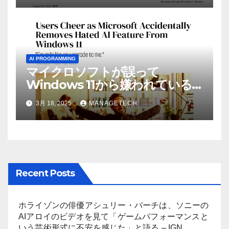
WNIU
AI PROGRAMMING
マイクロソフトが誤って
Windows 11から嫌われている
AI機能を削除したことにユーザ
3月 18, 2025
MANAGETECH
ーが歓喜
Recent Posts
ホライゾンの俳優アシュリー・バーチは、ソニーの
AIアロイのビデオを見て「ゲームパフォーマンスと
いう芸術形式に不安を感じた」と語る – IGN