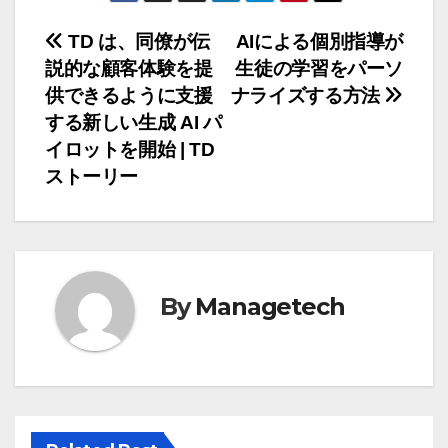
投
TD は、同僚が伝
AIによる個別指導が
説的な顧客体験を提
生徒の学習をパーソ
稿
供できるように支援
ナライズする方法
ナ
する新しい生成 AI パ
イロットを開始 | TD
ビ
ストーリー
ゲ
ー
シ
By
Managetech
ョ
ン