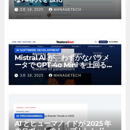
3月 18, 2025
MANAGETECH
AI SOFTWARE DEVELOPMENT
Mistral AI が、わずかなパラメ
ータで GPT-4o Mini を上回る新
しいオープンソース モデルをリ
3月 18, 2025
MANAGETECH
リース | VentureBeat
AI PROGRAMMING
AI とヒューマノイドが 2025 年