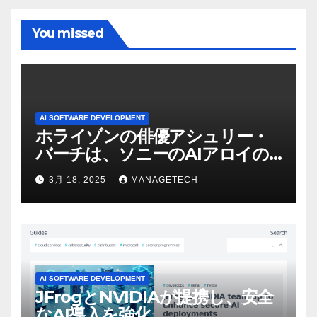
You missed
AI SOFTWARE DEVELOPMENT
ホライゾンの俳優アシュリー・
バーチは、ソニーのAIアロイの
ビデオを見て「ゲームパフォー
3月 18, 2025
MANAGETECH
マンスという芸術形式に不安を
感じた」と語る – IGN
AI SOFTWARE DEVELOPMENT
JFrogとNVIDIAが提携し、安全
なAI導入を強化