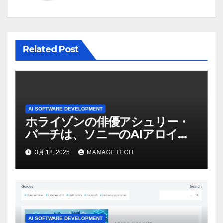
ン
Related Post
AI SOFTWARE DEVELOPMENT
ホライゾンの俳優アシュリー・
バーチは、ソニーのAIアロイの
ビデオを見て「ゲームパフォー
3月 18, 2025
MANAGETECH
マンスという芸術形式に不安を
感じた」と語る – IGN
AI SOFTWARE DEVELOPMENT