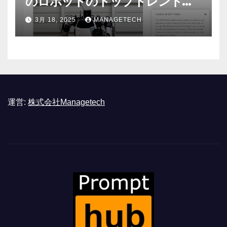
のロボットのトップトレンドに |
ASSEMBLY
3月 18, 2025
MANAGETECH
運営:
株式会社Managetech