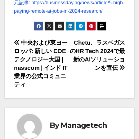
元記事: https://businessday.ng/news/article/5-high-
paying-remote-ai-jobs-in-2024-research/
投
中央および東ヨー
Chetu、ラスベガス
ロッパ: 新しい COE
のHR Tech 2024で最
稿
テクノロジー大国 |
新のAIソリューショ
ナ
nasscom | インド IT
ンを宣伝
業界の公式コミュニ
ビ
ティ
ゲ
ー
シ
By
Managetech
ョ