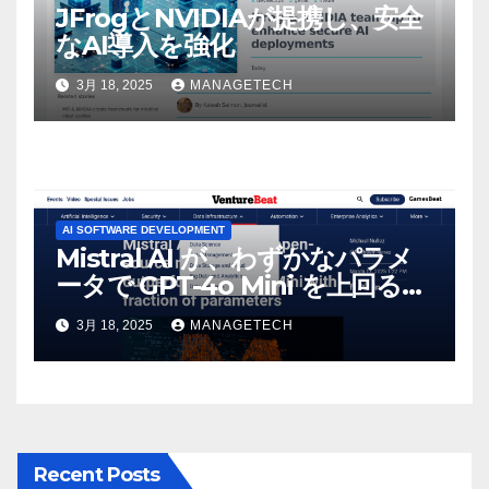
JFrogとNVIDIAが提携し、安全
なAI導入を強化
3月 18, 2025
MANAGETECH
AI SOFTWARE DEVELOPMENT
Mistral AI が、わずかなパラメ
ータで GPT-4o Mini を上回る新
しいオープンソース モデルをリ
3月 18, 2025
MANAGETECH
リース | VentureBeat
Recent Posts