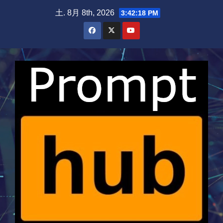
Skip
土. 8月 8th, 2026
3:42:18 PM
to
content