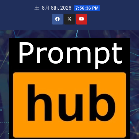
Skip
土. 8月 8th, 2026
7:56:36 PM
to
content