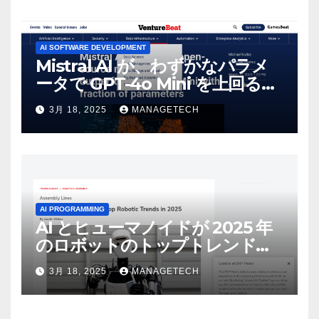
AI SOFTWARE DEVELOPMENT
Mistral AI が、わずかなパラメ
ータで GPT-4o Mini を上回る新
しいオープンソース モデルをリ
3月 18, 2025
MANAGETECH
リース | VentureBeat
AI PROGRAMMING
AI とヒューマノイドが 2025 年
のロボットのトップトレンドに |
ASSEMBLY
3月 18, 2025
MANAGETECH