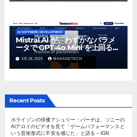
AI SOFTWARE DEVELOPMENT
Mistral AI が、わずかなパラメ
ータで GPT-4o Mini を上回る新
しいオープンソース モデルをリ
3月 18, 2025
MANAGETECH
リース | VentureBeat
Recent Posts
ホライゾンの俳優アシュリー・バーチは、ソニーの
AIアロイのビデオを見て「ゲームパフォーマンスと
いう芸術形式に不安を感じた」と語る – IGN