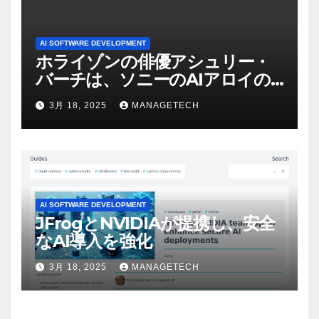
AI SOFTWARE DEVELOPMENT
ホライゾンの俳優アシュリー・
バーチは、ソニーのAIアロイの
ビデオを見て「ゲームパフォー
3月 18, 2025
MANAGETECH
マンスという芸術形式に不安を
感じた」と語る – IGN
AI SOFTWARE DEVELOPMENT
JFrogとNVIDIAが提携し、安全
なAI導入を強化
3月 18, 2025
MANAGETECH