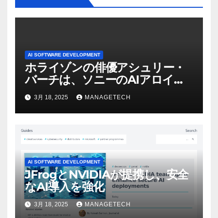
AI SOFTWARE DEVELOPMENT
ホライゾンの俳優アシュリー・
バーチは、ソニーのAIアロイの
ビデオを見て「ゲームパフォー
3月 18, 2025
MANAGETECH
マンスという芸術形式に不安を
感じた」と語る – IGN
AI SOFTWARE DEVELOPMENT
JFrogとNVIDIAが提携し、安全
なAI導入を強化
3月 18, 2025
MANAGETECH