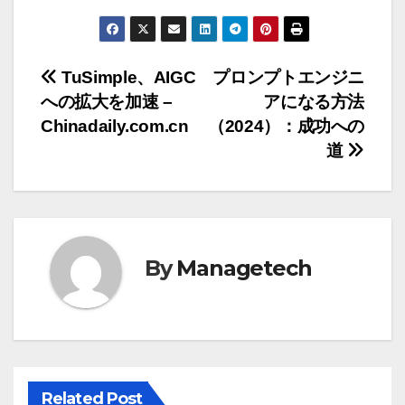
投
TuSimple、AIGC
プロンプトエンジニ
への拡大を加速 –
アになる方法
稿
Chinadaily.com.cn
（2024）：成功への
ナ
道
ビ
ゲ
ー
By
Managetech
シ
ョ
ン
Related Post