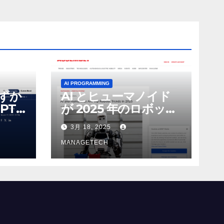
AI PROGRAMMING
わずか
AI とヒューマノイド
PT-
が 2025 年のロボット
る新し
のトップトレンドに |
3月 18, 2025
 モ
ASSEMBLY
MANAGETECH