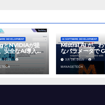
WARE DEVELOPMENT
AI SOFTWARE DEVELOPMENT
ogとNVIDIAが提
Mistral AI が、
、安全なAI導入を
なパラメータで G
4o Mini を上回
8, 2025
3月 18, 2025
いオープンソース
ETECH
デルをリリース |
MANAGETECH
VentureBeat