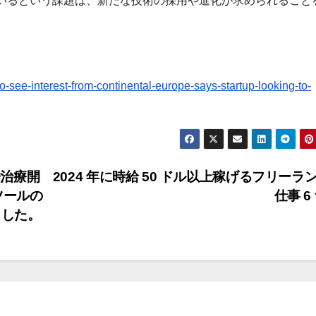
いるという課題は、新たな技術の採用や進化が求められること
-see-interest-from-continental-europe-says-startup-looking-to-
治療開
2024 年に時給 50 ドル以上稼げるフリーラ
ツールの
仕事 6
ました。