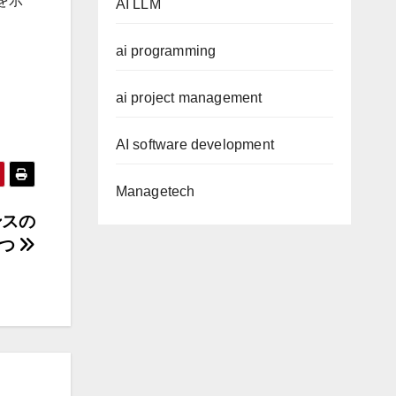
を示
AI LLM
ai programming
ai project management
AI software development
Managetech
ンスの
 つ