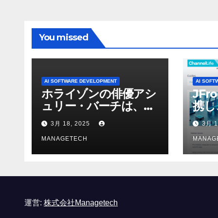
You missed
AI SOFTWARE DEVELOPMENT
AI SOFT
ホライゾンの俳優アシ
JFr
ュリー・バーチは、ソ
携し
ニーのAIアロイのビデ
強化
3月 18, 2025
3月 1
オを見て「ゲームパフ
ォーマンスという芸術
MANAGETECH
MANAG
形式に不安を感じた」
と語る – IGN
運営:
株式会社Managetech