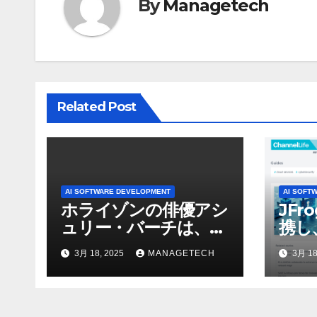
By
Managetech
ー
シ
ョ
ン
Related Post
AI SOFTWARE DEVELOPMENT
AI SOFT
ホライゾンの俳優アシ
JFr
ュリー・バーチは、ソ
携し
ニーのAIアロイのビデ
強化
3月 18, 2025
MANAGETECH
3月 18
オを見て「ゲームパフ
ォーマンスという芸術
形式に不安を感じた」
と語る – IGN