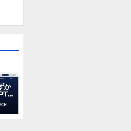
わずか
T-
る新し
ECH
 モ