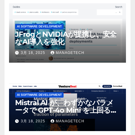
AI SOFTWARE DEVELOPMENT
JFrogとNVIDIAが提携し、安全
なAI導入を強化
3月 18, 2025
MANAGETECH
AI SOFTWARE DEVELOPMENT
Mistral AI が、わずかなパラメ
ータで GPT-4o Mini を上回る新
しいオープンソース モデルをリ
3月 18, 2025
MANAGETECH
リース | VentureBeat