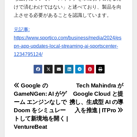
けで済むわけではない」と述べており、製品を向
上させる必要があることを認識しています。
元記事:
https://www.sportico.com/business/media/2024/es
pn-app-updates-local-streaming-ai-sportscenter-
1234795124/
投
Google の
Tech Mahindra が
GameNGen: AI がゲ
Google Cloud と提
稿
ーム エンジンなしで
携し、生成型 AI の導
ナ
Doom をシミュレー
入を推進 | ITPro
トして新境地を開く |
ビ
VentureBeat