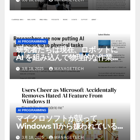
AI PROGRAMMING
研究者たちは現在、ロボットに
AI を組み込んで物理的な作業を
実行させている | ノーザン パブ
3月 18, 2025
MANAGETECH
リック ラジオ: WNIJ および
WNIU
AI PROGRAMMING
マイクロソフトが誤って
Windows 11から嫌われている
AI機能を削除したことにユーザ
3月 18, 2025
MANAGETECH