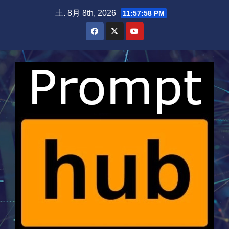
Skip
土. 8月 8th, 2026
11:57:58 PM
to
content