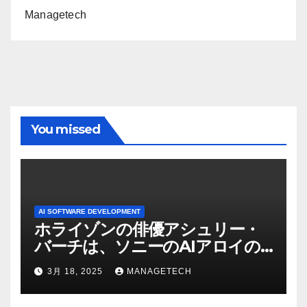
Managetech
You missed
AI SOFTWARE DEVELOPMENT
ホライゾンの俳優アシュリー・
バーチは、ソニーのAIアロイの
ビデオを見て「ゲームパフォー
3月 18, 2025
MANAGETECH
マンスという芸術形式に不安を
感じた」と語る – IGN