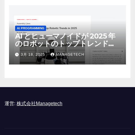
AI PROGRAMMING
AI とヒューマノイドが 2025 年
のロボットのトップトレンドに |
ASSEMBLY
3月 18, 2025
MANAGETECH
運営:
株式会社Managetech