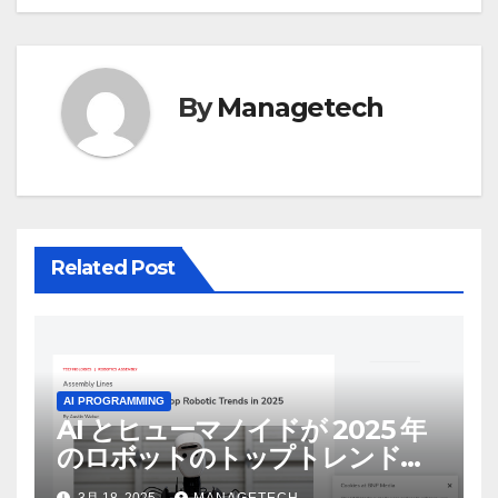
ゲ
ー
シ
By
Managetech
ョ
ン
Related Post
AI PROGRAMMING
AI とヒューマノイドが 2025 年
のロボットのトップトレンドに |
ASSEMBLY
3月 18, 2025
MANAGETECH