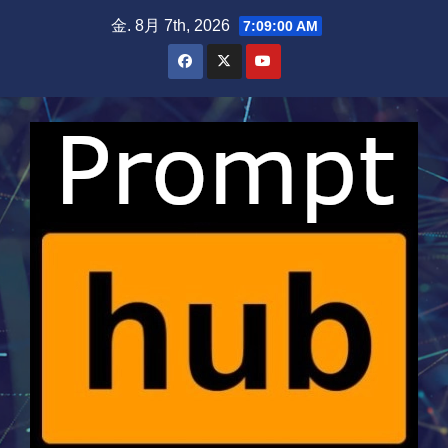
Skip
金. 8月 7th, 2026
7:09:01 AM
to
content