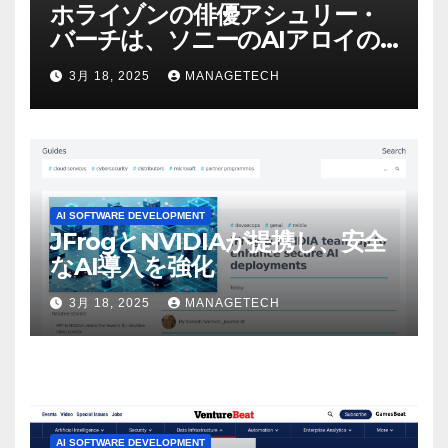
ホライゾンの俳優アシュリー・
バーチは、ソニーのAIアロイの
ビデオを見て「ゲームパフォー
3月 18, 2025
MANAGETECH
マンスという芸術形式に不安を
感じた」と語る – IGN
AI SOFTWARE DEVELOPMENT
JFrogとNVIDIAが提携し、安全
なAI導入を強化
3月 18, 2025
MANAGETECH
AI SOFTWARE DEVELOPMENT