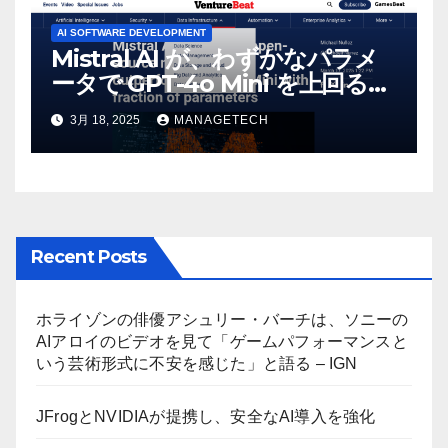
AI SOFTWARE DEVELOPMENT
Mistral AI が、わずかなパラメ
ータで GPT-4o Mini を上回る新
しいオープンソース モデルをリ
3月 18, 2025
MANAGETECH
リース | VentureBeat
Recent Posts
ホライゾンの俳優アシュリー・バーチは、ソニーの
AIアロイのビデオを見て「ゲームパフォーマンスと
いう芸術形式に不安を感じた」と語る – IGN
JFrogとNVIDIAが提携し、安全なAI導入を強化