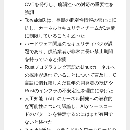
CVEを発行し、脆弱性への対応の重要性を
強調
Torvalds氏は、長期の脆弱性情報の禁止に抵
抗し、カーネルセキュリティチームが1週間
に制限していることも述べた
ハードウェア関連のセキュリティバグが課
題であり、供給業者が非常に長い禁止期間
を持っていると指摘
Rustプログラミング言語のLinuxカーネルへ
の採用が遅れていることについて言及し、C
言語に慣れ親しんだ長年の開発者の抵抗や
Rustのインフラの不安定性を理由に挙げた
人工知能（AI）のカーネル開発への潜在的
な可能性について議論し、AIがソースコー
ドのパターンを特定するのにはまだ有用で
ないと述べた
Torvalds氏は、クラウドやAIワークロードの