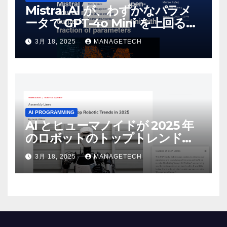
Mistral AI が、わずかなパラメ
ータで GPT-4o Mini を上回る新
しいオープンソース モデルをリ
3月 18, 2025
MANAGETECH
リース | VentureBeat
AI PROGRAMMING
AI とヒューマノイドが 2025 年
のロボットのトップトレンドに |
ASSEMBLY
3月 18, 2025
MANAGETECH