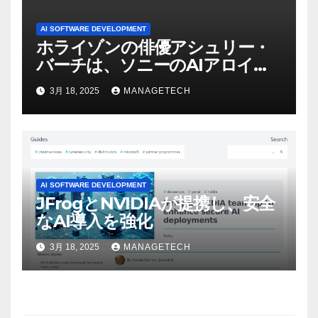
AI SOFTWARE DEVELOPMENT
ホライゾンの俳優アシュリー・
バーチは、ソニーのAIアロイの
ビデオを見て「ゲームパフォー
3月 18, 2025
MANAGETECH
マンスという芸術形式に不安を
感じた」と語る – IGN
AI SOFTWARE DEVELOPMENT
JFrogとNVIDIAが提携し、安全
なAI導入を強化
3月 18, 2025
MANAGETECH