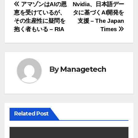
投
アマゾンはAIの恩
Nvidia、日本語デー
恵を受けているが、
タに基づくAI開発を
稿
その生産性に疑問を
支援 – The Japan
ナ
抱く者もいる – RIA
Times
ビ
ゲ
ー
By
Managetech
シ
ョ
ン
Related Post