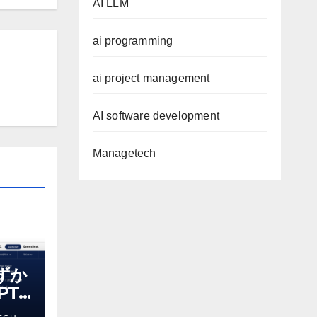
AI LLM
ai programming
ai project management
AI software development
Managetech
わずか
T-
る新し