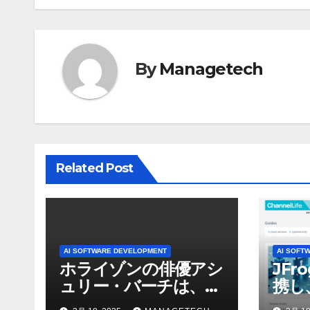
ビ
ゲ
By
Managetech
ー
シ
ョ
ン
Related Post
AI SOFTWARE DEVELOPMENT
AI SOFT
ホライゾンの俳優アシ
JFr
ュリー・バーチは、ソ
携し
ニーのAIアロイのビデ
強化