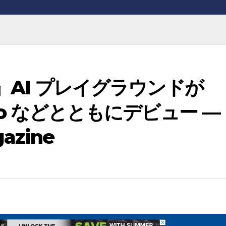
ls」AI プレイグラウンドが
T-4o などとともにデビュー —
gazine