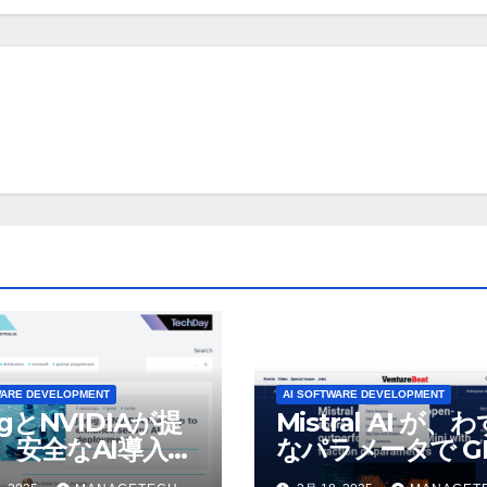
WARE DEVELOPMENT
AI SOFTWARE DEVELOPMENT
ogとNVIDIAが提
Mistral AI が、
、安全なAI導入を
なパラメータで GP
4o Mini を上回