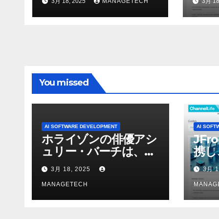
3月 18, 2025
MANAGETECH
3月 18
オを見て「ゲームパフ
ォーマンスという芸術
形式に不安を感じた」
と語る – IGN
You missed
AI SOFTWARE DEVELOPMENT
AI SOFT
ホライゾンの俳優アシ
JFr
ュリー・バーチは、ソ
携し
ニーのAIアロイのビデ
強化
3月 18, 2025
3月 1
オを見て「ゲームパフ
ォーマンスという芸術
MANAGETECH
MANAG
形式に不安を感じた」
と語る – IGN