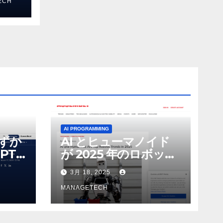
ECH
 モ
AI PROGRAMMING
わずか
AI とヒューマノイド
PT-
が 2025 年のロボット
る新し
のトップトレンドに |
3月 18, 2025
 モ
ASSEMBLY
MANAGETECH