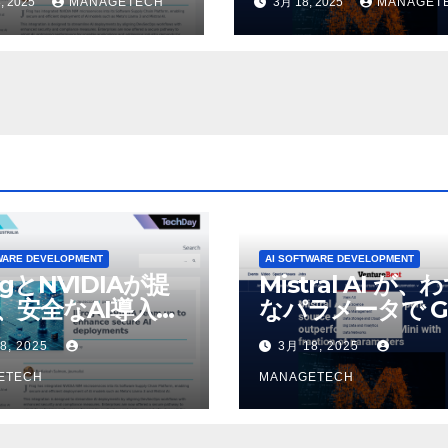
, 2025
MANAGETECH
3月 18, 2025
MANAGET
いオープンソース
デルをリリース |
VentureBeat
WARE DEVELOPMENT
AI SOFTWARE DEVELOPMENT
ogとNVIDIAが提
Mistral AI が、
、安全なAI導入を
なパラメータで G
4o Mini を上回
8, 2025
3月 18, 2025
いオープンソース
ETECH
デルをリリース |
MANAGETECH
VentureBeat