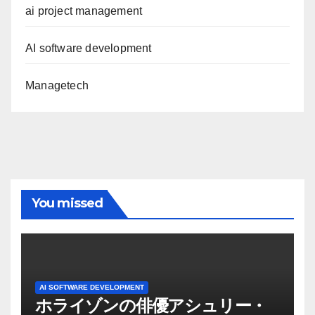
ai project management
AI software development
Managetech
You missed
AI SOFTWARE DEVELOPMENT
ホライゾンの俳優アシュリー・