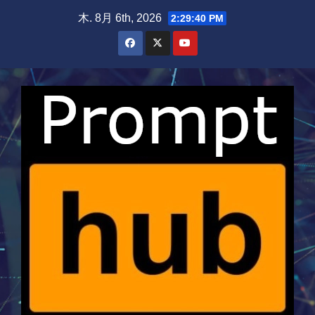
Skip
木. 8月 6th, 2026
2:29:40 PM
to
content