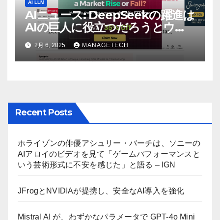
AI LLM
AIニュース: DeepSeekの躍進は
AIの巨人に役立つだろうとウォ
ール街のアナリストが語る –
2月 6, 2025
MANAGETECH
The Economic Times
Recent Posts
ホライゾンの俳優アシュリー・バーチは、ソニーの
AIアロイのビデオを見て「ゲームパフォーマンスと
いう芸術形式に不安を感じた」と語る – IGN
JFrogとNVIDIAが提携し、安全なAI導入を強化
Mistral AI が、わずかなパラメータで GPT-4o Mini