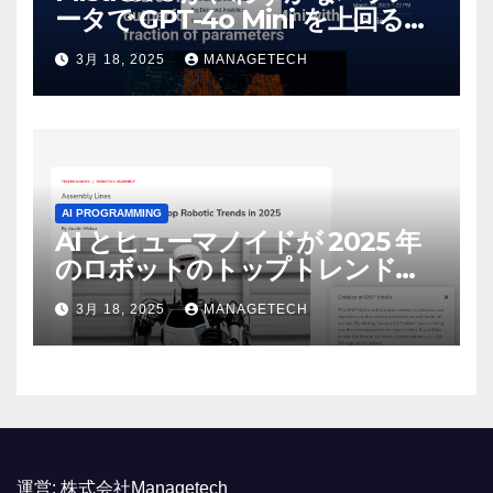
ータで GPT-4o Mini を上回る新
しいオープンソース モデルをリ
3月 18, 2025
MANAGETECH
リース | VentureBeat
AI PROGRAMMING
AI とヒューマノイドが 2025 年
のロボットのトップトレンドに |
ASSEMBLY
3月 18, 2025
MANAGETECH
運営:
株式会社Managetech