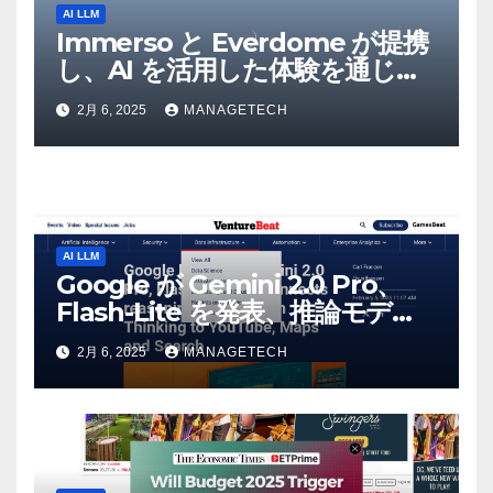
AI LLM
Immerso と Everdome が提携
し、AI を活用した体験を通じて
メタバースのイノベーションを
2月 6, 2025
MANAGETECH
推進 – Intelligent CIO APAC
AI LLM
Google が Gemini 2.0 Pro、
Flash-Lite を発表、推論モデル
Flash Thinking を YouTube、
2月 6, 2025
MANAGETECH
マップ、検索に接続 |
VentureBeat