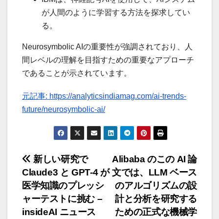
が人間のように学習する方法を探求してい
る。
Neurosymbolic AIの重要性が強調されており、人
間レベルの理解を目指すための重要なアプローチ
であることが示されています。
元記事: https://analyticsindiamag.com/ai-trends-
future/neurosymbolic-ai/
投
新しい研究で
Alibaba のこの AI 論
Claude3 と GPT-4 が
文では、LLM ベース
稿
医学知識のプレッシ
のアルゴリズムの設
ナ
ャーテストに挑む –
計と分析を研究する
insideAI ニュース
ための正式な機械学