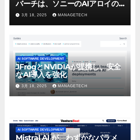
バーチは、ソニーのAIアロイの
ビデオを見て「ゲームパフォー
3月 18, 2025
MANAGETECH
マンスという芸術形式に不安を
感じた」と語る – IGN
AI SOFTWARE DEVELOPMENT
JFrogとNVIDIAが提携し、安全
なAI導入を強化
3月 18, 2025
MANAGETECH
AI SOFTWARE DEVELOPMENT
Mistral AI が、わずかなパラメ