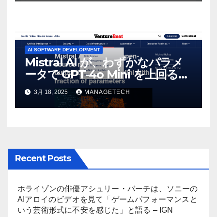
AI SOFTWARE DEVELOPMENT
Mistral AI が、わずかなパラメ
ータで GPT-4o Mini を上回る新
しいオープンソース モデルをリ
3月 18, 2025
MANAGETECH
リース | VentureBeat
Recent Posts
ホライゾンの俳優アシュリー・バーチは、ソニーの
AIアロイのビデオを見て「ゲームパフォーマンスと
いう芸術形式に不安を感じた」と語る – IGN