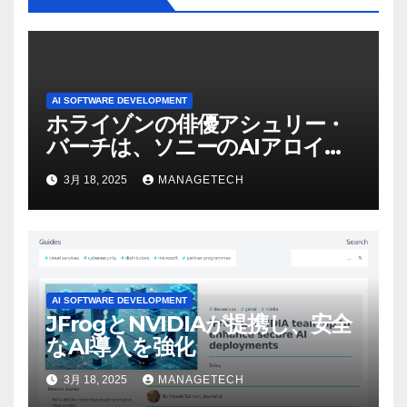
AI SOFTWARE DEVELOPMENT
ホライゾンの俳優アシュリー・
バーチは、ソニーのAIアロイの
ビデオを見て「ゲームパフォー
3月 18, 2025
MANAGETECH
マンスという芸術形式に不安を
感じた」と語る – IGN
AI SOFTWARE DEVELOPMENT
JFrogとNVIDIAが提携し、安全
なAI導入を強化
3月 18, 2025
MANAGETECH