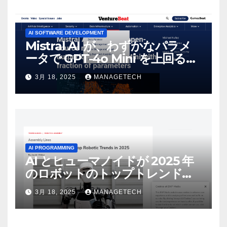
AI SOFTWARE DEVELOPMENT
Mistral AI が、わずかなパラメ
ータで GPT-4o Mini を上回る新
しいオープンソース モデルをリ
3月 18, 2025
MANAGETECH
リース | VentureBeat
AI PROGRAMMING
AI とヒューマノイドが 2025 年
のロボットのトップトレンドに |
ASSEMBLY
3月 18, 2025
MANAGETECH