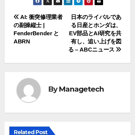
投
AI: 衝突修理業者
日本のライバルであ
の副操縦士 |
る日産とホンダは、
稿
FenderBender と
EV部品とAI研究を共
ナ
ABRN
有し、追い上げを図
る – ABCニュース
ビ
ゲ
ー
By
Managetech
シ
ョ
ン
Related Post