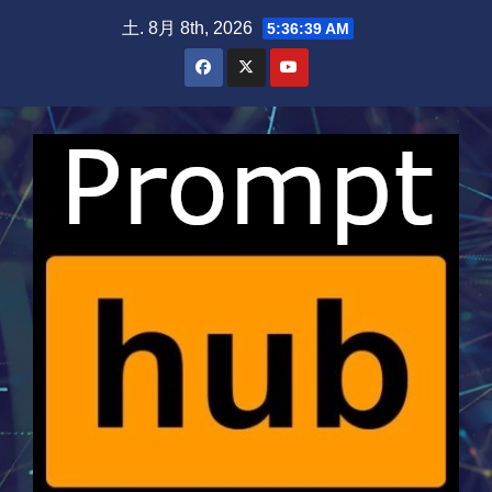
Skip
土. 8月 8th, 2026
5:36:40 AM
to
content