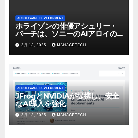
AI SOFTWARE DEVELOPMENT
ホライゾンの俳優アシュリー・
バーチは、ソニーのAIアロイの
ビデオを見て「ゲームパフォー
3月 18, 2025
MANAGETECH
マンスという芸術形式に不安を
感じた」と語る – IGN
AI SOFTWARE DEVELOPMENT
JFrogとNVIDIAが提携し、安全
なAI導入を強化
3月 18, 2025
MANAGETECH