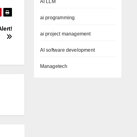
AI LLM
ai programming
rt!
ai project management
AI software development
Managetech