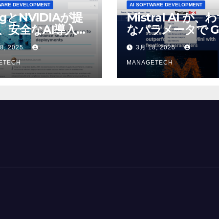
WARE DEVELOPMENT
AI SOFTWARE DEVELOPMENT
ogとNVIDIAが提
Mistral AI が、
、安全なAI導入を
なパラメータで G
4o Mini を上回
8, 2025
3月 18, 2025
いオープンソース
ETECH
デルをリリース |
MANAGETECH
VentureBeat