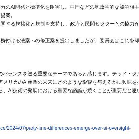
カのAI開発と標準化を阻害し、中国などの地政学的な競争相
を提案。
に関する規格化と規制を支持し、政府と民間セクターとの協力
義務付ける法案への修正案を提出しましたが、委員会はこれを
新のバランスを巡る重要なテーマであると感じます。テッド・ク
アメリカのAI産業の未来にどのような影響を与えるかに興味を
ら、AI技術の発展における重要な議論が続くことが重要だと思
ce/2024/07/party-line-differences-emerge-over-ai-oversight-