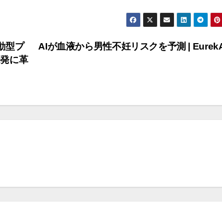
 駆動型プ
AIが血液から男性不妊リスクを予測 | EurekAle
開発に革