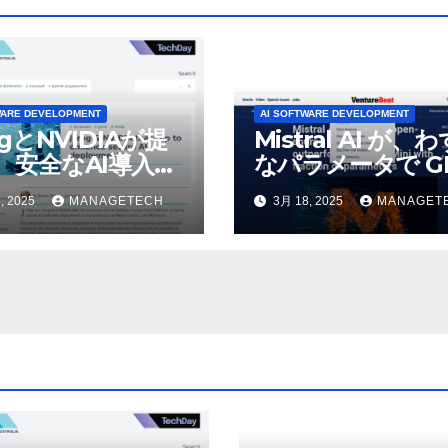
WARE DEVELOPMENT
AI SOFTWARE DEVELOPMENT
ogとNVIDIAが提
Mistral AI が、
、安全なAI導入を
なパラメータで GP
4o Mini を上回
, 2025
MANAGETECH
3月 18, 2025
MANAGET
いオープンソース
デルをリリース |
VentureBeat