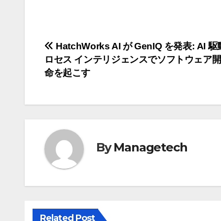
投
HatchWorks AI が GenIQ を発表: AI
ロセス インテリジェンスでソフトウェア
稿
命を起こす
ナ
ビ
ゲ
By
Managetech
ー
シ
ョ
ン
Related Post