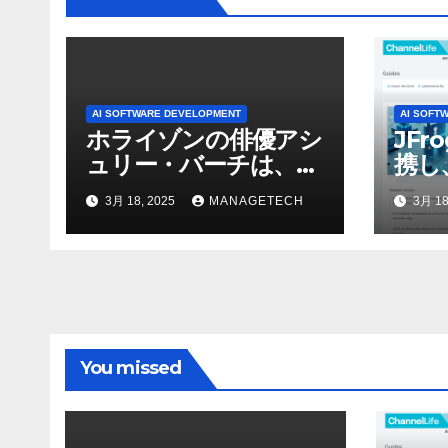
AI SOFTWARE DEVELOPMENT
AI SOFT
ホライゾンの俳優アシ
JFr
ュリー・バーチは、ソ
携し
ニーのAIアロイのビデ
強化
3月 18, 2025
MANAGETECH
3月 18
オを見て「ゲームパフ
ォーマンスという芸術
形式に不安を感じた」
と語る – IGN
You missed