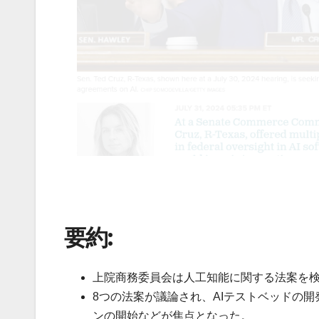
要約:
上院商務委員会は人工知能に関する法案を
8つの法案が議論され、AIテストベッドの
ンの開始などが焦点となった。