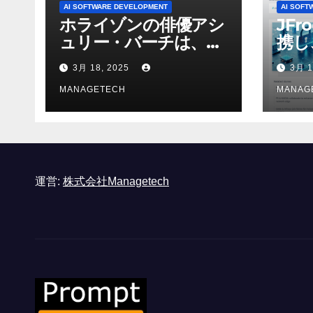
AI SOFTWARE DEVELOPMENT
AI SOFT
ホライゾンの俳優アシ
JFr
ュリー・バーチは、ソ
携し
ニーのAIアロイのビデ
強化
3月 18, 2025
3月 1
オを見て「ゲームパフ
ォーマンスという芸術
MANAGETECH
MANAG
形式に不安を感じた」
と語る – IGN
運営:
株式会社Managetech