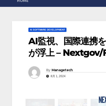
HOME
AI SOFTWARE DEVELOPMENT
AI監視、国際連携
が浮上 – Nextgov
By
Managetech
8月 1, 2024