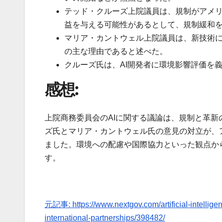
テッド・クルーズ上院議員は、規制がアメリ
益を与える可能性があるとして、規制緩和
マリア・カントウェル上院議員は、新技術
の主な理由であると述べた。
クルーズ氏は、AI開発者に環境影響評価を
感想:
上院商務委員会のAIに関する議論は、規制と革
ズ氏とマリア・カントウェル氏の意見の対立が、
ました。環境への配慮や国際協力といった観点か
す。
元記事: https://www.nextgov.com/artificial-intelligen
international-partnerships/398482/