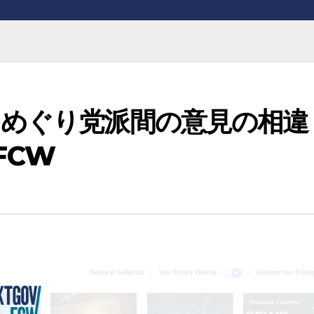
をめぐり党派間の意見の相違
/FCW