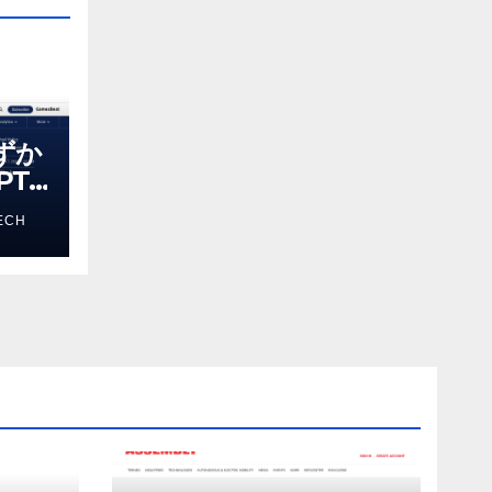
わずか
T-
る新し
ECH
 モ