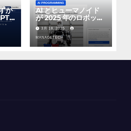
AI PROGRAMMING
わずか
AI とヒューマノイド
PT-
が 2025 年のロボット
る新し
のトップトレンドに |
3月 18, 2025
 モ
ASSEMBLY
MANAGETECH