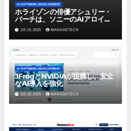
AI SOFTWARE DEVELOPMENT
ホライゾンの俳優アシュリー・
バーチは、ソニーのAIアロイの
ビデオを見て「ゲームパフォー
3月 18, 2025
MANAGETECH
マンスという芸術形式に不安を
感じた」と語る – IGN
AI SOFTWARE DEVELOPMENT
JFrogとNVIDIAが提携し、安全
なAI導入を強化
3月 18, 2025
MANAGETECH