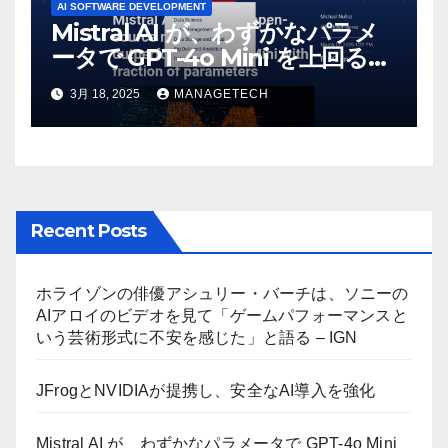
AI SOFTWARE DEVELOPMENT
Mistral AI が、わずかなパラメ
ータで GPT-4o Mini を上回る新
しいオープンソース モデルをリ
3月 18, 2025
MANAGETECH
リース | VentureBeat
Recent Posts
ホライゾンの俳優アシュリー・バーチは、ソニーの
AIアロイのビデオを見て「ゲームパフォーマンスと
いう芸術形式に不安を感じた」と語る – IGN
JFrogとNVIDIAが提携し、安全なAI導入を強化
Mistral AI が、わずかなパラメータで GPT-4o Mini