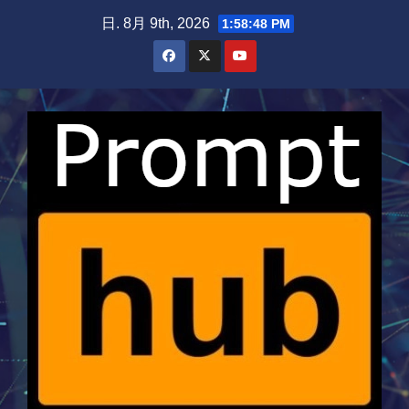
Skip
日. 8月 9th, 2026
1:58:49 PM
to
content