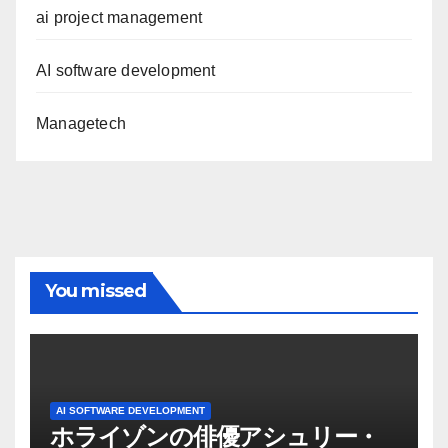
ai project management
AI software development
Managetech
You missed
AI SOFTWARE DEVELOPMENT
ホライゾンの俳優アシュリー・