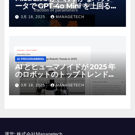
ータで GPT-4o Mini を上回る新
しいオープンソース モデルをリ
3月 18, 2025
MANAGETECH
リース | VentureBeat
AI PROGRAMMING
AI とヒューマノイドが 2025 年
のロボットのトップトレンドに |
ASSEMBLY
3月 18, 2025
MANAGETECH
運営:
株式会社Managetech