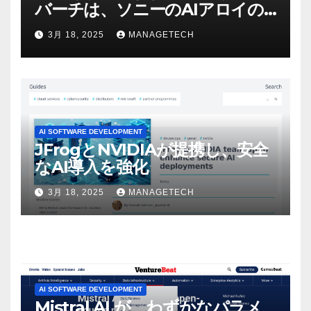
バーチは、ソニーのAIアロイの
ビデオを見て「ゲームパフォー
3月 18, 2025
MANAGETECH
マンスという芸術形式に不安を
感じた」と語る – IGN
AI SOFTWARE DEVELOPMENT
JFrogとNVIDIAが提携し、安全
なAI導入を強化
3月 18, 2025
MANAGETECH
AI SOFTWARE DEVELOPMENT
Mistral AI が、わずかなパラメ