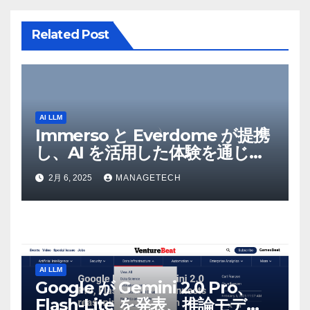
ン
Related Post
AI LLM
Immerso と Everdome が提携
し、AI を活用した体験を通じて
メタバースのイノベーションを
2月 6, 2025
MANAGETECH
推進 – Intelligent CIO APAC
AI LLM
Google が Gemini 2.0 Pro、
Flash-Lite を発表、推論モデル