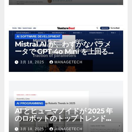
AI SOFTWARE DEVELOPMENT
Mistral AI が、わずかなパラメ
ータで GPT-4o Mini を上回る新
しいオープンソース モデルをリ
3月 18, 2025
MANAGETECH
リース | VentureBeat
AI PROGRAMMING
AI とヒューマノイドが 2025 年
のロボットのトップトレンドに |
ASSEMBLY
3月 18, 2025
MANAGETECH