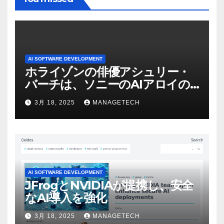
AI SOFTWARE DEVELOPMENT
ホライゾンの俳優アシュリー・
バーチは、ソニーのAIアロイの
ビデオを見て「ゲームパフォー
3月 18, 2025
MANAGETECH
マンスという芸術形式に不安を
感じた」と語る – IGN
AI SOFTWARE DEVELOPMENT
JFrogとNVIDIAが提携し、安全
なAI導入を強化
3月 18, 2025
MANAGETECH