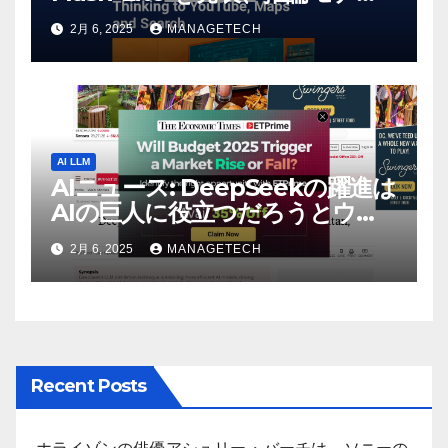
Flash Thinking を YouTube、
2月 6, 2025
MANAGETECH
マップ、検索に接続 |
VentureBeat
AI LLM
AIニュース: DeepSeekの躍進は
AIの巨人に役立つだろうとウォ
ール街のアナリストが語る –
2月 6, 2025
MANAGETECH
The Economic Times
Recent Posts