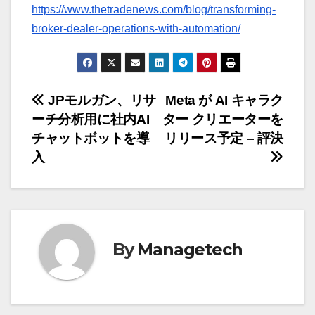
https://www.thetradenews.com/blog/transforming-
broker-dealer-operations-with-automation/
投
JPモルガン、リサ
Meta が AI キャラク
ーチ分析用に社内AI
ター クリエーターを
稿
チャットボットを導
リリース予定 – 評決
ナ
入
ビ
ゲ
ー
By
Managetech
シ
ョ