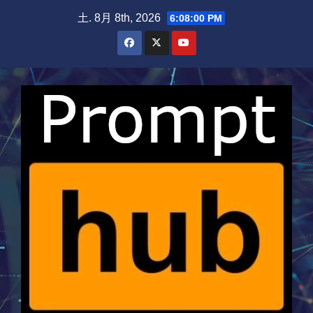
Skip
土. 8月 8th, 2026
6:08:00 PM
to
content