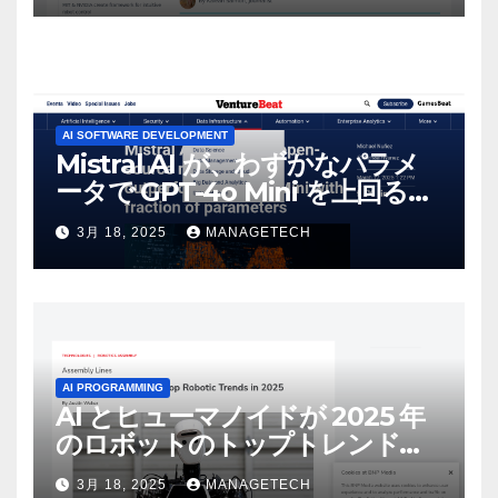
AI SOFTWARE DEVELOPMENT
Mistral AI が、わずかなパラメ
ータで GPT-4o Mini を上回る新
しいオープンソース モデルをリ
3月 18, 2025
MANAGETECH
リース | VentureBeat
AI PROGRAMMING
AI とヒューマノイドが 2025 年
のロボットのトップトレンドに |
ASSEMBLY
3月 18, 2025
MANAGETECH