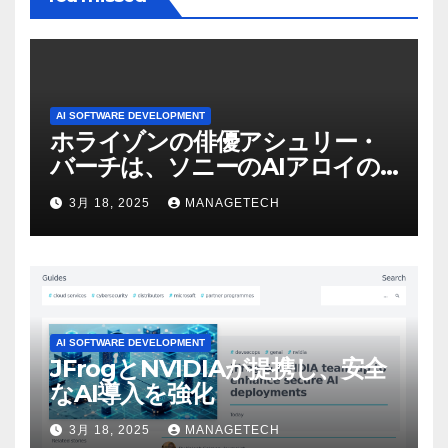
AI SOFTWARE DEVELOPMENT
ホライゾンの俳優アシュリー・
バーチは、ソニーのAIアロイの
ビデオを見て「ゲームパフォー
3月 18, 2025
MANAGETECH
マンスという芸術形式に不安を
感じた」と語る – IGN
AI SOFTWARE DEVELOPMENT
JFrogとNVIDIAが提携し、安全
なAI導入を強化
3月 18, 2025
MANAGETECH