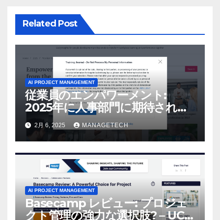
Related Post
AI PROJECT MANAGEMENT
従業員のエンパワーメント:
2025年に人事部門に期待される
こと –
2月 6, 2025
MANAGETECH
AI PROJECT MANAGEMENT
Basecamp レビュー: プロジェ
クト管理の強力な選択肢? – UC