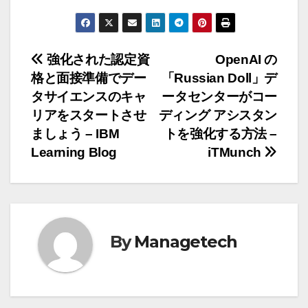
投
強化された認定資
OpenAI の
格と面接準備でデー
「Russian Doll」デ
稿
タサイエンスのキャ
ータセンターがコー
ナ
リアをスタートさせ
ディング アシスタン
ましょう – IBM
トを強化する方法 –
ビ
Learning Blog
iTMunch
ゲ
ー
シ
By
Managetech
ョ
ン