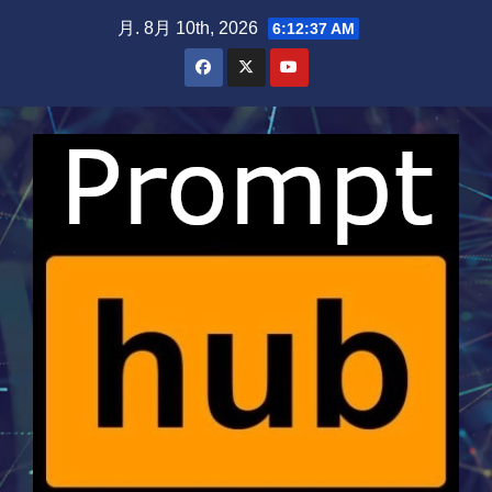
Skip
月. 8月 10th, 2026
6:12:38 AM
to
content