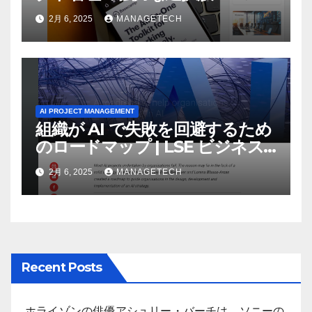
Today
2月 6, 2025
MANAGETECH
AI PROJECT MANAGEMENT
組織が AI で失敗を回避するため
のロードマップ | LSE ビジネス
レビュー
2月 6, 2025
MANAGETECH
Recent Posts
ホライゾンの俳優アシュリー・バーチは、ソニーの