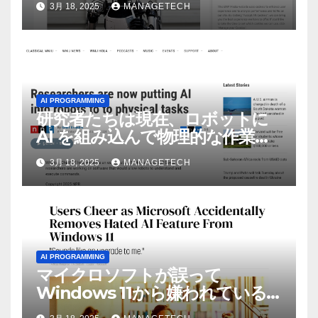
3月 18, 2025
MANAGETECH
AI PROGRAMMING
研究者たちは現在、ロボットに
AI を組み込んで物理的な作業を
実行させている | ノーザン パブ
3月 18, 2025
MANAGETECH
リック ラジオ: WNIJ および
WNIU
AI PROGRAMMING
マイクロソフトが誤って
Windows 11から嫌われている
AI機能を削除したことにユーザ