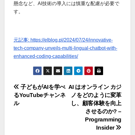
懸念など、AI技術の導入には慎重な配慮が必要で
す。
元記事: https://elblog.pl/2024/07/24/innovative-
tech-company-unveils-multi-lingual-chatbot-with-
enhanced-coding-capabilities/
投
子どもがAIを学べ
AI はオンライン カジ
るYouTubeチャンネ
ノをどのように変革
稿
ル
し、顧客体験を向上
ナ
させるのか? –
Programming
ビ
Insider