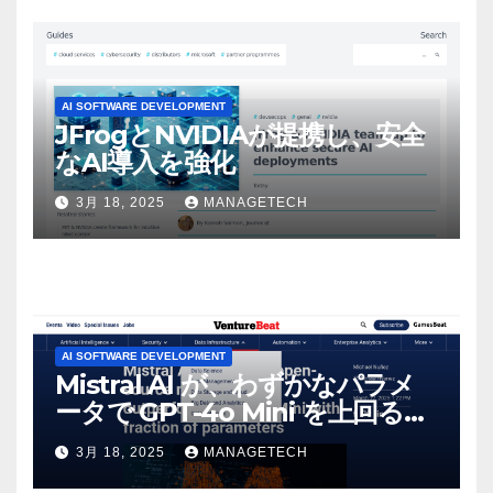
AI SOFTWARE DEVELOPMENT
JFrogとNVIDIAが提携し、安全
なAI導入を強化
3月 18, 2025
MANAGETECH
AI SOFTWARE DEVELOPMENT
Mistral AI が、わずかなパラメ
ータで GPT-4o Mini を上回る新
しいオープンソース モデルをリ
3月 18, 2025
MANAGETECH
リース | VentureBeat