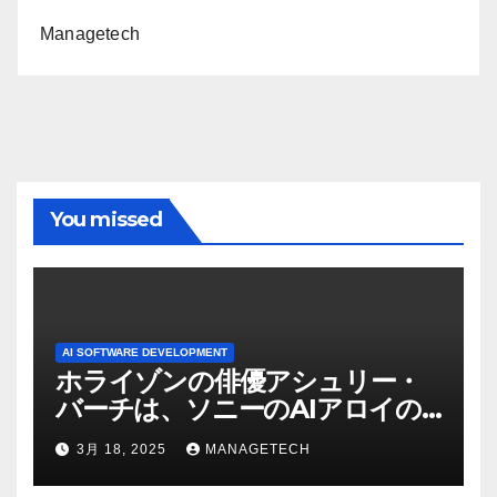
Managetech
You missed
AI SOFTWARE DEVELOPMENT
ホライゾンの俳優アシュリー・
バーチは、ソニーのAIアロイの
ビデオを見て「ゲームパフォー
3月 18, 2025
MANAGETECH
マンスという芸術形式に不安を
感じた」と語る – IGN