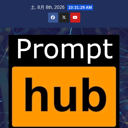
Skip
土. 8月 8th, 2026
10:31:29 AM
to
content