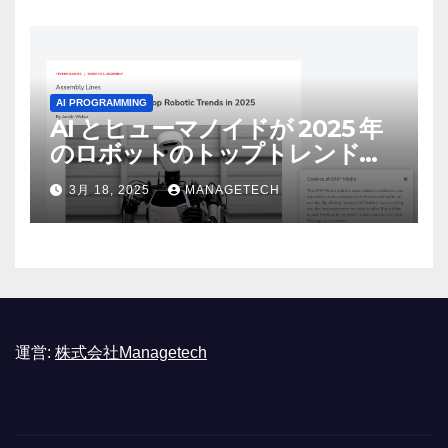
AI PROGRAMMING
AI とヒューマノイドが 2025 年
のロボットのトップトレンドに |
ASSEMBLY
3月 18, 2025
MANAGETECH
運営:
株式会社Managetech