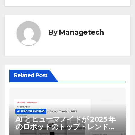
ゲ
ー
シ
By
Managetech
ョ
ン
Related Post
AI PROGRAMMING
AI とヒューマノイドが 2025 年
のロボットのトップトレンドに |
ASSEMBLY