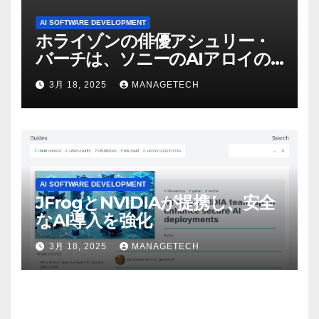
AI SOFTWARE DEVELOPMENT
ホライゾンの俳優アシュリー・
バーチは、ソニーのAIアロイの
ビデオを見て「ゲームパフォー
3月 18, 2025
MANAGETECH
マンスという芸術形式に不安を
感じた」と語る – IGN
AI SOFTWARE DEVELOPMENT
JFrogとNVIDIAが提携し、安全
なAI導入を強化
3月 18, 2025
MANAGETECH