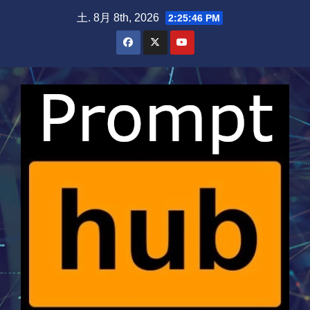
Skip
土. 8月 8th, 2026
2:25:46 PM
to
content