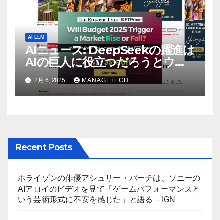
AI LLM
AIニュース: DeepSeekの躍進は
AIの巨人に役立つだろうとウォ
ール街のアナリストが語る –
2月 6, 2025
MANAGETECH
The Economic Times
Recent Posts
ホライゾンの俳優アシュリー・バーチは、ソニーの
AIアロイのビデオを見て「ゲームパフォーマンスと
いう芸術形式に不安を感じた」と語る – IGN