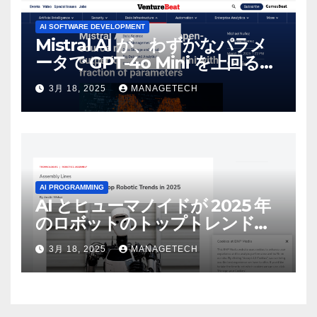
AI SOFTWARE DEVELOPMENT
Mistral AI が、わずかなパラメ
ータで GPT-4o Mini を上回る新
しいオープンソース モデルをリ
3月 18, 2025
MANAGETECH
リース | VentureBeat
AI PROGRAMMING
AI とヒューマノイドが 2025 年
のロボットのトップトレンドに |
ASSEMBLY
3月 18, 2025
MANAGETECH