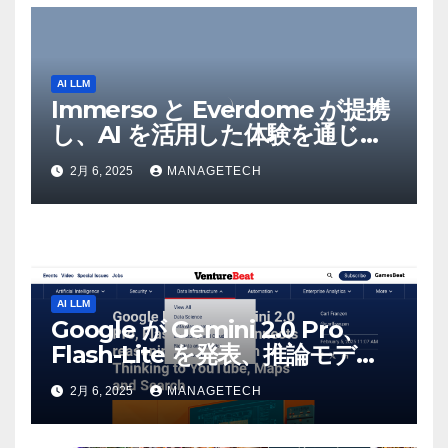
AI LLM
Immerso と Everdome が提携
し、AI を活用した体験を通じて
メタバースのイノベーションを
2月 6, 2025
MANAGETECH
推進 – Intelligent CIO APAC
AI LLM
Google が Gemini 2.0 Pro、
Flash-Lite を発表、推論モデル
Flash Thinking を YouTube、
2月 6, 2025
MANAGETECH
マップ、検索に接続 |
VentureBeat