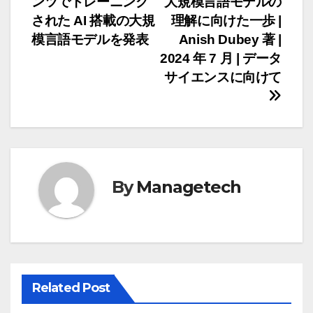
ンツでトレーニング
大規模言語モデルの
稿
された AI 搭載の大規
理解に向けた一歩 |
ナ
模言語モデルを発表
Anish Dubey 著 |
2024 年 7 月 | データ
ビ
サイエンスに向けて
ゲ
ー
シ
ョ
By
Managetech
ン
Related Post