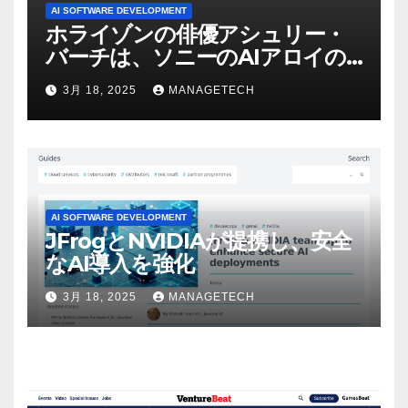
AI SOFTWARE DEVELOPMENT
ホライゾンの俳優アシュリー・
バーチは、ソニーのAIアロイの
ビデオを見て「ゲームパフォー
3月 18, 2025
MANAGETECH
マンスという芸術形式に不安を
感じた」と語る – IGN
AI SOFTWARE DEVELOPMENT
JFrogとNVIDIAが提携し、安全
なAI導入を強化
3月 18, 2025
MANAGETECH