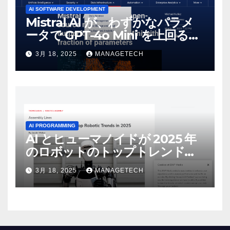
AI SOFTWARE DEVELOPMENT
Mistral AI が、わずかなパラメ
ータで GPT-4o Mini を上回る新
しいオープンソース モデルをリ
3月 18, 2025
MANAGETECH
リース | VentureBeat
AI PROGRAMMING
AI とヒューマノイドが 2025 年
のロボットのトップトレンドに |
ASSEMBLY
3月 18, 2025
MANAGETECH