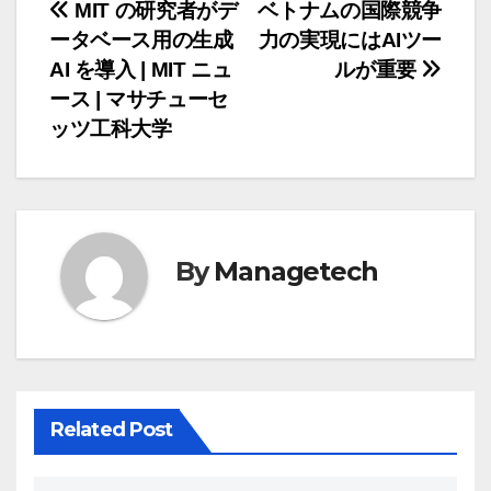
投
MIT の研究者がデ
ベトナムの国際競争
ータベース用の生成
力の実現にはAIツー
稿
AI を導入 | MIT ニュ
ルが重要
ナ
ース | マサチューセ
ッツ工科大学
ビ
ゲ
ー
By
Managetech
シ
ョ
ン
Related Post