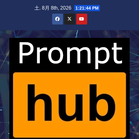
Skip
土. 8月 8th, 2026
1:21:45 PM
to
content