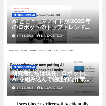
AI PROGRAMMING
AI とヒューマノイドが 2025 年
のロボットのトップトレンドに |
ASSEMBLY
3月 18, 2025
MANAGETECH
AI PROGRAMMING
研究者たちは現在、ロボットに
AI を組み込んで物理的な作業を
実行させている | ノーザン パブ
3月 18, 2025
MANAGETECH
リック ラジオ: WNIJ および
WNIU