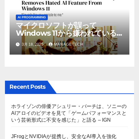
AI PROGRAMMING
マイクロソフトが誤って
Windows 11から嫌われている
AI機能を削除したことにユーザ
3月 18, 2025
MANAGETECH
ーが歓喜
Recent Posts
ホライゾンの俳優アシュリー・バーチは、ソニーの
AIアロイのビデオを見て「ゲームパフォーマンスと
いう芸術形式に不安を感じた」と語る – IGN
JFrogとNVIDIAが提携し、安全なAI導入を強化