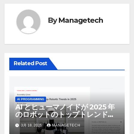
ゲ
ー
By
Managetech
シ
ョ
ン
Related Post
AI PROGRAMMING
AI とヒューマノイドが 2025 年
のロボットのトップトレンドに |
ASSEMBLY
3月 18, 2025
MANAGETECH