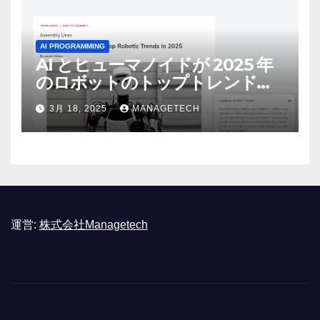
AI PROGRAMMING
AI とヒューマノイドが 2025 年
のロボットのトップトレンドに |
ASSEMBLY
3月 18, 2025
MANAGETECH
運営:
株式会社Managetech