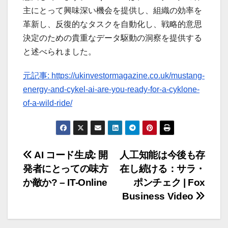
主にとって興味深い機会を提供し、組織の効率を
革新し、反復的なタスクを自動化し、戦略的意思
決定のための貴重なデータ駆動の洞察を提供する
と述べられました。
元記事: https://ukinvestormagazine.co.uk/mustang-
energy-and-cykel-ai-are-you-ready-for-a-cyklone-
of-a-wild-ride/
投
AI コード生成: 開
人工知能は今後も存
発者にとっての味方
在し続ける：サラ・
稿
か敵か? – IT-Online
ポンチェク | Fox
ナ
Business Video
ビ