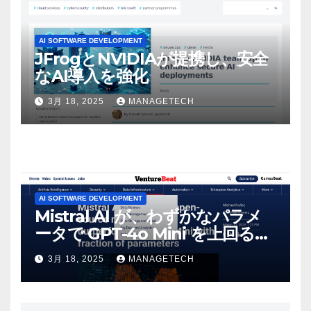
AI SOFTWARE DEVELOPMENT
JFrogとNVIDIAが提携し、安全
なAI導入を強化
3月 18, 2025
MANAGETECH
AI SOFTWARE DEVELOPMENT
Mistral AI が、わずかなパラメ
ータで GPT-4o Mini を上回る新
しいオープンソース モデルをリ
3月 18, 2025
MANAGETECH
リース | VentureBeat