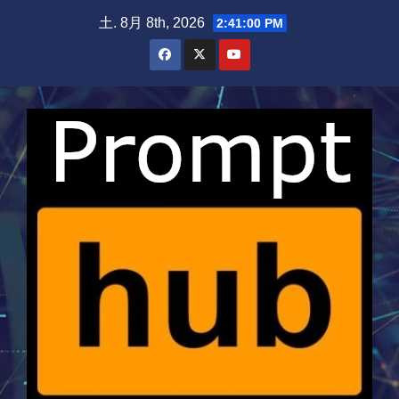
Skip
土. 8月 8th, 2026
2:41:00 PM
to
content