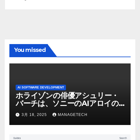
You missed
AI SOFTWARE DEVELOPMENT
ホライゾンの俳優アシュリー・
バーチは、ソニーのAIアロイの
ビデオを見て「ゲームパフォー
3月 18, 2025
MANAGETECH
マンスという芸術形式に不安を
感じた」と語る – IGN