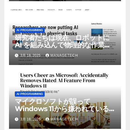
AI PROGRAMMING
研究者たちは現在、ロボットに
AI を組み込んで物理的な作業を
実行させている | ノーザン パブ
3月 18, 2025
MANAGETECH
リック ラジオ: WNIJ および
WNIU
AI PROGRAMMING
マイクロソフトが誤って
Windows 11から嫌われている
AI機能を削除したことにユーザ
3月 18, 2025
MANAGETECH
ーが歓喜