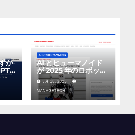
AI PROGRAMMING
わずか
AI とヒューマノイド
PT-
が 2025 年のロボット
る新し
のトップトレンドに |
3月 18, 2025
 モ
ASSEMBLY
MANAGETECH