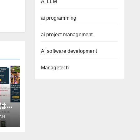
AI LLM
ai programming
ai project management
AI software development
Managetech
進は
だろ
CH
アナ
e