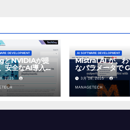
tureBeat
WARE DEVELOPMENT
AI SOFTWARE DEVELOPMENT
ogとNVIDIAが提
Mistral AI が、
、安全なAI導入を
なパラメータで G
4o Mini を上回
8, 2025
3月 18, 2025
いオープンソース
ETECH
デルをリリース |
MANAGETECH
VentureBeat