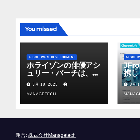
APAC
Ven
You missed
AI SOFTWARE DEVELOPMENT
AI SOFT
ホライゾンの俳優アシ
JFr
ュリー・バーチは、ソ
携し
ニーのAIアロイのビデ
強化
3月 18, 2025
3月 1
オを見て「ゲームパフ
ォーマンスという芸術
MANAGETECH
MANAG
形式に不安を感じた」
と語る – IGN
運営:
株式会社Managetech