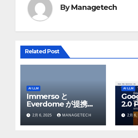
By
Managetech
ー
シ
ョ
ン
Related Post
AI LLM
AI LLM
Immerso と
Goo
Everdome が提携
2.0 
し、AI を活用した体
を発
2月 6, 2025
MANAGETECH
2月 6,
験を通じてメタバース
Flas
のイノベーションを推
Yo
進 – Intelligent CIO
検索