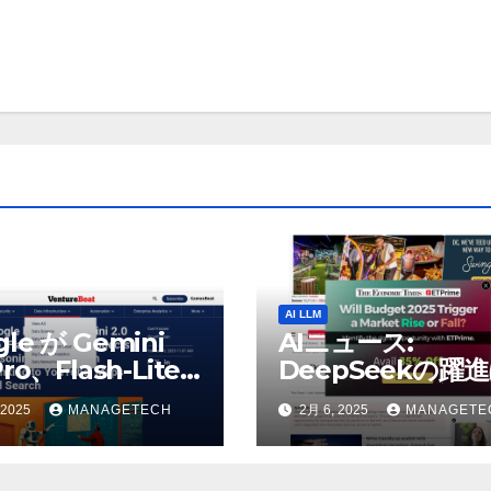
AI LLM
gle が Gemini
AIニュース:
Pro、Flash-Lite
DeepSeekの躍
表、推論モデル
AIの巨人に役立つ
 2025
MANAGETECH
2月 6, 2025
MANAGETE
h Thinking を
うとウォール街の
uTube、マップ、
リストが語る – Th
に接続 |
Economic Times