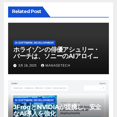
ン
Related Post
AI SOFTWARE DEVELOPMENT
ホライゾンの俳優アシュリー・
バーチは、ソニーのAIアロイの
ビデオを見て「ゲームパフォー
3月 18, 2025
MANAGETECH
マンスという芸術形式に不安を
感じた」と語る – IGN
AI SOFTWARE DEVELOPMENT
JFrogとNVIDIAが提携し、安全
なAI導入を強化