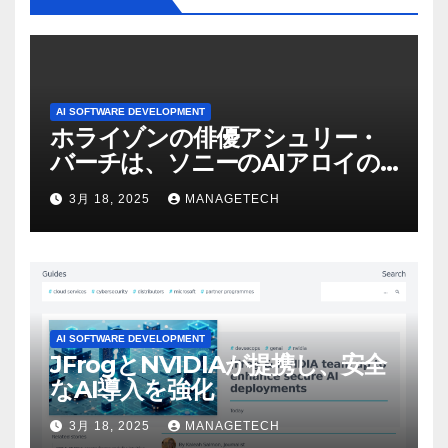
AI SOFTWARE DEVELOPMENT
ホライゾンの俳優アシュリー・
バーチは、ソニーのAIアロイの
ビデオを見て「ゲームパフォー
3月 18, 2025
MANAGETECH
マンスという芸術形式に不安を
感じた」と語る – IGN
AI SOFTWARE DEVELOPMENT
JFrogとNVIDIAが提携し、安全
なAI導入を強化
3月 18, 2025
MANAGETECH