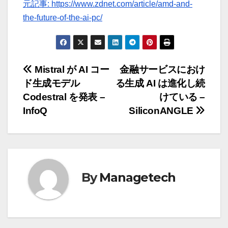
元記事: https://www.zdnet.com/article/amd-and-
the-future-of-the-ai-pc/
投
Mistral が AI コー
金融サービスにおけ
ド生成モデル
る生成 AI は進化し続
稿
Codestral を発表 –
けている –
ナ
InfoQ
SiliconANGLE
ビ
ゲ
ー
By
Managetech
シ
ョ