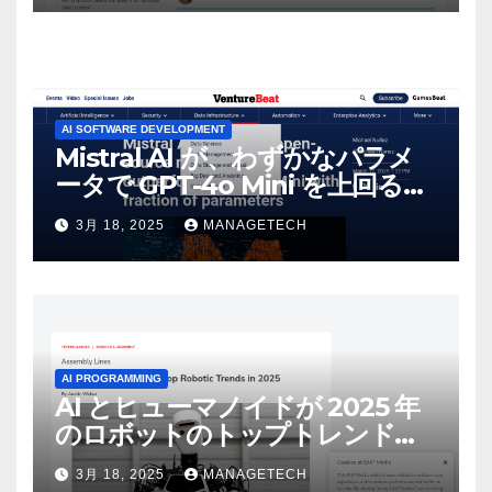
AI SOFTWARE DEVELOPMENT
Mistral AI が、わずかなパラメ
ータで GPT-4o Mini を上回る新
しいオープンソース モデルをリ
3月 18, 2025
MANAGETECH
リース | VentureBeat
AI PROGRAMMING
AI とヒューマノイドが 2025 年
のロボットのトップトレンドに |
ASSEMBLY
3月 18, 2025
MANAGETECH