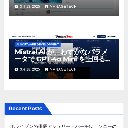
3月 18, 2025
MANAGETECH
AI SOFTWARE DEVELOPMENT
Mistral AI が、わずかなパラメ
ータで GPT-4o Mini を上回る新
しいオープンソース モデルをリ
3月 18, 2025
MANAGETECH
リース | VentureBeat
Recent Posts
ホライゾンの俳優アシュリー・バーチは、ソニーの