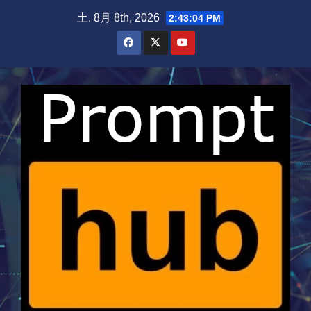
Skip
土. 8月 8th, 2026
2:43:04 PM
to
content