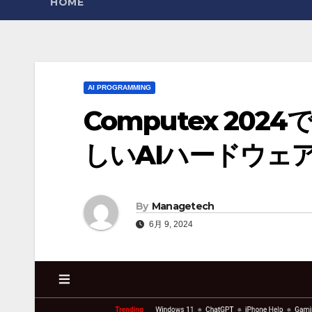
HOME
AI PROGRAMMING
Computex 20
しいAIハードウェ
By
Managetech
6月 9, 2024