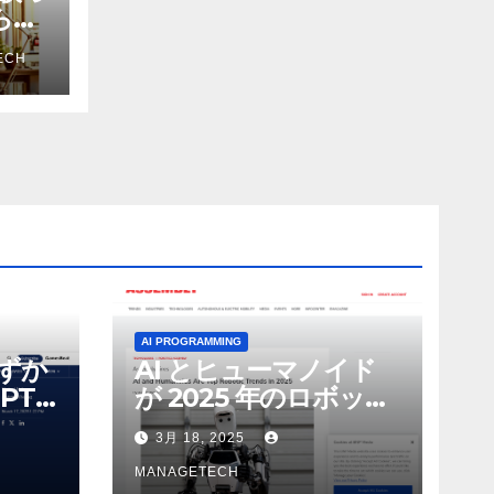
から嫌
を削
ECH
ザー
AI PROGRAMMING
わずか
AI とヒューマノイド
PT-
が 2025 年のロボット
る新し
のトップトレンドに |
3月 18, 2025
 モ
ASSEMBLY
MANAGETECH