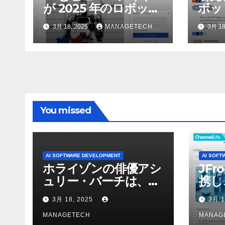
が 2025 年のロボット
ボッ
のトップトレンドに |
んで
3月 18, 2025
MANAGETECH
3月 18
ASSEMBLY
行さ
ン 
WNI
You missed
AI SOFTWARE DEVELOPMENT
AI SOFT
ホライゾンの俳優アシ
JFr
ュリー・バーチは、ソ
携し
ニーのAIアロイのビデ
強化
3月 18, 2025
3月 1
オを見て「ゲームパフ
ォーマンスという芸術
MANAGETECH
MANAG