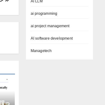
AI LLM
ai programming
ai project management
AI software development
Managetech
誤っ