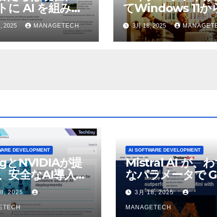
トに AI を組み込
てWindows 11
物理的な作業を実
われているAI機能
, 2025
MANAGETECH
3月 18, 2025
MANAGET
せている | ノーザ
除したことにユー
パブリック ラジオ:
が歓喜
J および WNIU
WARE DEVELOPMENT
AI SOFTWARE DEVELOPMENT
ogとNVIDIAが提
Mistral AI が、
、安全なAI導入を
なパラメータで G
4o Mini を上回
8, 2025
3月 18, 2025
いオープンソース
ETECH
デルをリリース |
MANAGETECH