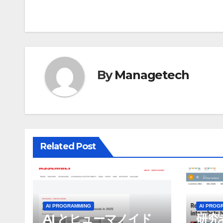
稿
ナ
ビ
ゲ
By
Managetech
ー
シ
ョ
Related Post
ン
AI PROGRAMMING
AI PROG
AI とヒューマノイド
研究