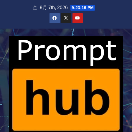
Skip
金. 8月 7th, 2026
9:23:19 PM
to
content