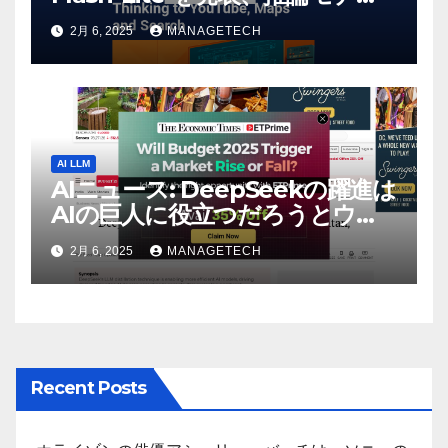
Flash Thinking を YouTube、
2月 6, 2025
MANAGETECH
マップ、検索に接続 |
VentureBeat
AI LLM
AIニュース: DeepSeekの躍進は
AIの巨人に役立つだろうとウォ
ール街のアナリストが語る –
2月 6, 2025
MANAGETECH
The Economic Times
Recent Posts