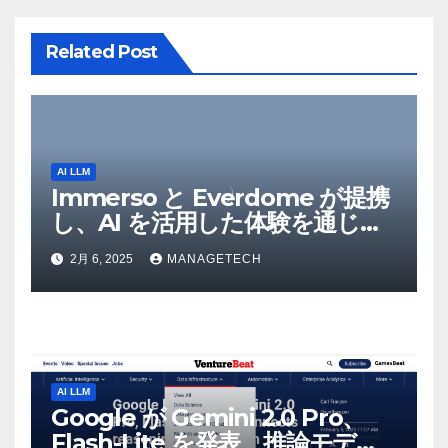
ン
Related Post
AI LLM
Immerso と Everdome が提携
し、AI を活用した体験を通じて
メタバースのイノベーションを
2月 6, 2025
MANAGETECH
推進 – Intelligent CIO APAC
AI LLM
Google が Gemini 2.0 Pro、
Flash-Lite を発表、推論モデル