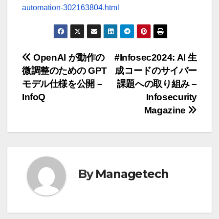
automation-302163804.html
投
OpenAI が動作の
#Infosec2024: AI 生
微調整のための GPT
成コードのサイバー
稿
モデル仕様を公開 –
課題への取り組み –
ナ
InfoQ
Infosecurity
Magazine
ビ
ゲ
ー
By
Managetech
シ
ョ