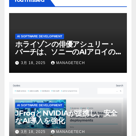
AI SOFTWARE DEVELOPMENT
ホライゾンの俳優アシュリー・
バーチは、ソニーのAIアロイの
ビデオを見て「ゲームパフォー
3月 18, 2025
MANAGETECH
マンスという芸術形式に不安を
感じた」と語る – IGN
AI SOFTWARE DEVELOPMENT
JFrogとNVIDIAが提携し、安全
なAI導入を強化
3月 18, 2025
MANAGETECH