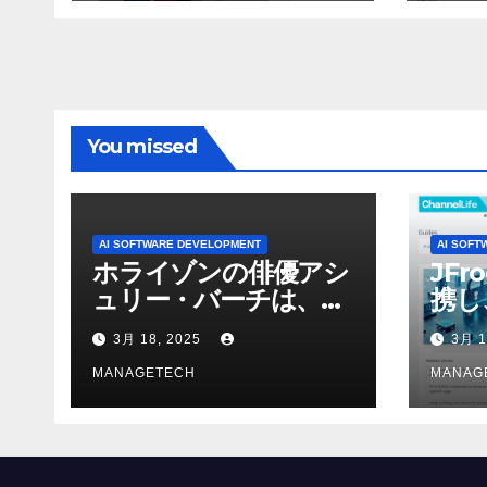
ン 
WNI
You missed
AI SOFTWARE DEVELOPMENT
AI SOFT
ホライゾンの俳優アシ
JFr
ュリー・バーチは、ソ
携し
ニーのAIアロイのビデ
強化
3月 18, 2025
3月 1
オを見て「ゲームパフ
ォーマンスという芸術
MANAGETECH
MANAG
形式に不安を感じた」
と語る – IGN