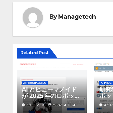
ビ
ゲ
By
Managetech
ー
シ
ョ
Related Post
ン
AI PROGRAMMING
AI PROG
AI とヒューマノイド
研究
が 2025 年のロボット
ボッ
のトップトレンドに |
んで
3月 18, 2025
MANAGETECH
3月 18
ASSEMBLY
行さ