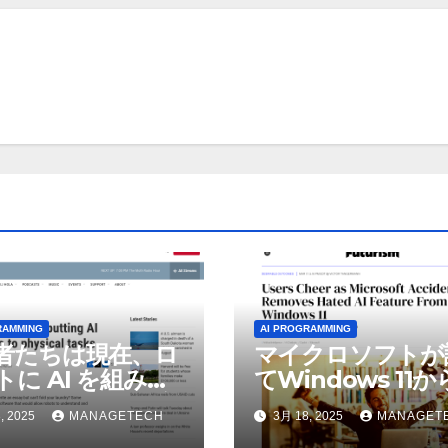
RAMMING
AI PROGRAMMING
者たちは現在、ロ
マイクロソフトが
トに AI を組み込
てWindows 11
物理的な作業を実
われているAI機能
, 2025
MANAGETECH
3月 18, 2025
MANAGET
せている | ノーザ
除したことにユー