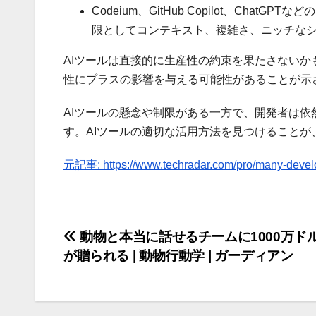
Codeium、GitHub Copilot、Ch
限としてコンテキスト、複雑さ、ニッチな
AIツールは直接的に生産性の約束を果たさない
性にプラスの影響を与える可能性があることが示
AIツールの懸念や制限がある一方で、開発者は
す。AIツールの適切な活用方法を見つけることが
元記事: https://www.techradar.com/pro/many-developer
投
動物と本当に話せるチームに1000万ド
が贈られる | 動物行動学 | ガーディアン
稿
ナ