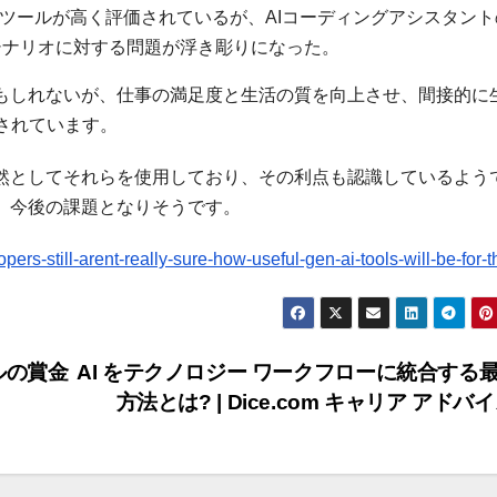
atGPTなどのツールが高く評価されているが、AIコーディングアシスタン
シナリオに対する問題が浮き彫りになった。
かもしれないが、仕事の満足度と生活の質を向上させ、間接的に
されています。
依然としてそれらを使用しており、その利点も認識しているよう
、今後の課題となりそうです。
s-still-arent-really-sure-how-useful-gen-ai-tools-will-be-for-
ルの賞金
AI をテクノロジー ワークフローに統合する
方法とは? | Dice.com キャリア アドバ