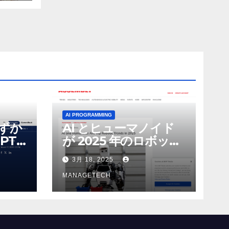
AI PROGRAMMING
わずか
AI とヒューマノイド
PT-
が 2025 年のロボット
る新し
のトップトレンドに |
3月 18, 2025
 モ
ASSEMBLY
MANAGETECH