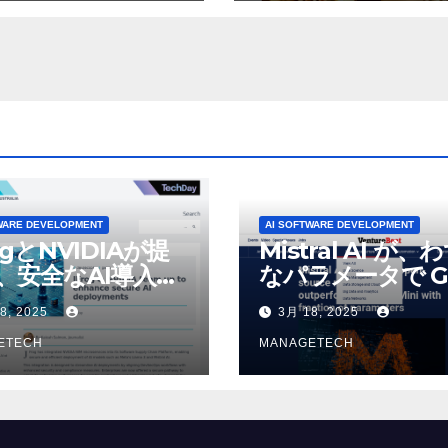
パブリック ラジオ:
が歓喜
J および WNIU
WARE DEVELOPMENT
AI SOFTWARE DEVELOPMENT
ogとNVIDIAが提
Mistral AI が、
、安全なAI導入を
なパラメータで G
4o Mini を上回
8, 2025
3月 18, 2025
いオープンソース
ETECH
デルをリリース |
MANAGETECH
VentureBeat