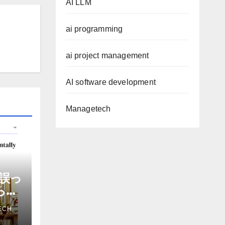
AI LLM
ai programming
ai project management
AI software development
Managetech
誤っ
から嫌
を削
ECH
ザー