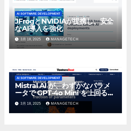
AI SOFTWARE DEVELOPMENT
JFrogとNVIDIAが提携し、安全
なAI導入を強化
3月 18, 2025
MANAGETECH
AI SOFTWARE DEVELOPMENT
Mistral AI が、わずかなパラメ
ータで GPT-4o Mini を上回る新
しいオープンソース モデルをリ
3月 18, 2025
MANAGETECH
リース | VentureBeat