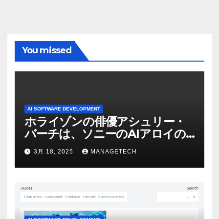
You missed
AI SOFTWARE DEVELOPMENT
ホライゾンの俳優アシュリー・
バーチは、ソニーのAIアロイの
ビデオを見て「ゲームパフォー
3月 18, 2025
MANAGETECH
マンスという芸術形式に不安を
感じた」と語る – IGN