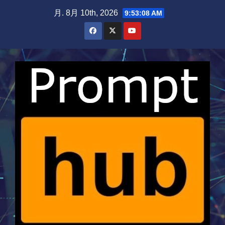
Skip
月. 8月 10th, 2026
9:53:09 AM
to
content