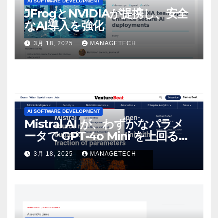
AI SOFTWARE DEVELOPMENT
JFrogとNVIDIAが提携し、安全
なAI導入を強化
3月 18, 2025
MANAGETECH
AI SOFTWARE DEVELOPMENT
Mistral AI が、わずかなパラメ
ータで GPT-4o Mini を上回る新
しいオープンソース モデルをリ
3月 18, 2025
MANAGETECH
リース | VentureBeat