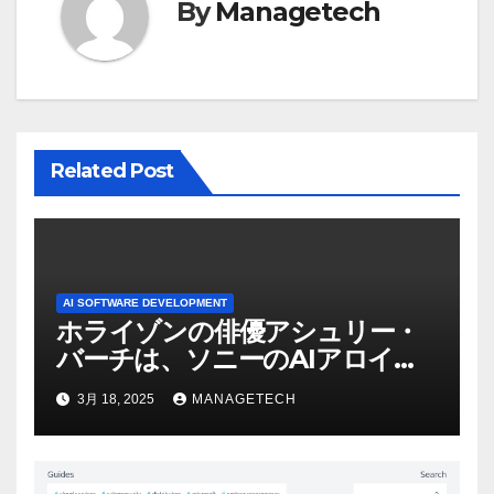
By
Managetech
ョ
ン
Related Post
AI SOFTWARE DEVELOPMENT
ホライゾンの俳優アシュリー・
バーチは、ソニーのAIアロイの
ビデオを見て「ゲームパフォー
3月 18, 2025
MANAGETECH
マンスという芸術形式に不安を
感じた」と語る – IGN