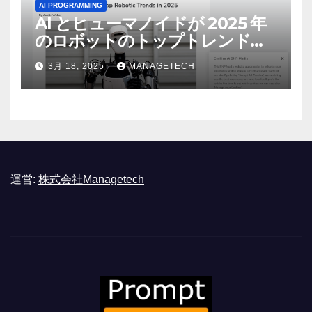
AI PROGRAMMING
AI とヒューマノイドが 2025 年
のロボットのトップトレンドに |
ASSEMBLY
3月 18, 2025
MANAGETECH
運営:
株式会社Managetech