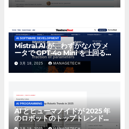
AI SOFTWARE DEVELOPMENT
Mistral AI が、わずかなパラメ
ータで GPT-4o Mini を上回る新
しいオープンソース モデルをリ
3月 18, 2025
MANAGETECH
リース | VentureBeat
AI PROGRAMMING
AI とヒューマノイドが 2025 年
のロボットのトップトレンドに |
ASSEMBLY
3月 18, 2025
MANAGETECH