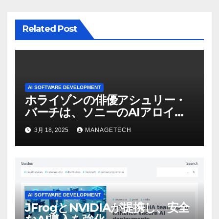
ン
Related Post
AI SOFTWARE DEVELOPMENT
ホライゾンの俳優アシュリー・
バーチは、ソニーのAIアロイの
ビデオを見て「ゲームパフォー
3月 18, 2025
MANAGETECH
マンスという芸術形式に不安を
感じた」と語る – IGN
AI SOFTWARE DEVELOPMENT
JFrogとNVIDIAが提携し、安全