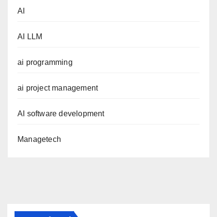
AI
AI LLM
ai programming
ai project management
AI software development
Managetech