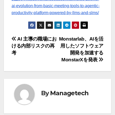
ai-evolution-from-basic-meeting-tools-to-agentic-
productivity-platform-powered-by-llms-and-slms/
投
AI 主導の職場にお
Monstarlab、AIを活
ける内部リスクの再
用したソフトウェア
稿
考
開発を加速する
ナ
MonstarXを発表
ビ
ゲ
ー
By
Managetech
シ
ョ