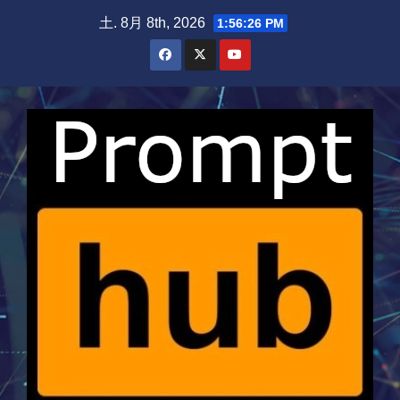
Skip
土. 8月 8th, 2026
1:56:27 PM
to
content