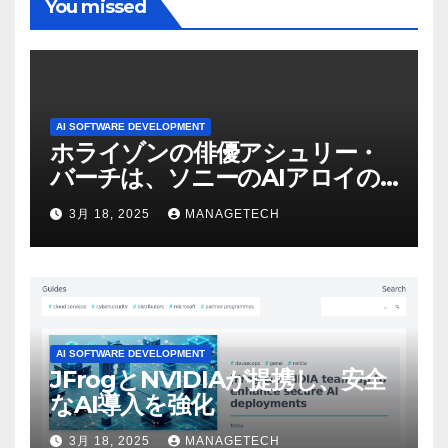
You missed
AI SOFTWARE DEVELOPMENT
ホライゾンの俳優アシュリー・
バーチは、ソニーのAIアロイの
ビデオを見て「ゲームパフォー
3月 18, 2025
MANAGETECH
マンスという芸術形式に不安を
感じた」と語る – IGN
AI SOFTWARE DEVELOPMENT
JFrogとNVIDIAが提携し、安全
なAI導入を強化
3月 18, 2025
MANAGETECH