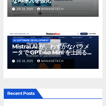
なAI導入を強化
3月 18, 2025
MANAGETECH
AI SOFTWARE DEVELOPMENT
Mistral AI が、わずかなパラメ
ータで GPT-4o Mini を上回る新
しいオープンソース モデルをリ
3月 18, 2025
MANAGETECH
リース | VentureBeat
Recent Posts