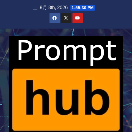
Skip
土. 8月 8th, 2026
1:55:31 PM
to
content