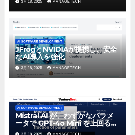
3月 18, 2025
MANAGETECH
マンスという芸術形式に不安を
感じた」と語る – IGN
AI SOFTWARE DEVELOPMENT
JFrogとNVIDIAが提携し、安全
なAI導入を強化
3月 18, 2025
MANAGETECH
AI SOFTWARE DEVELOPMENT
Mistral AI が、わずかなパラメ
ータで GPT-4o Mini を上回る新
しいオープンソース モデルをリ
3月 18, 2025
MANAGETECH