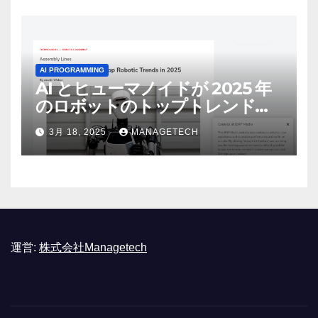
AI PROGRAMMING
AI とヒューマノイドが 2025 年
のロボットのトップトレンドに |
ASSEMBLY
3月 18, 2025
MANAGETECH
運営:
株式会社Managetech