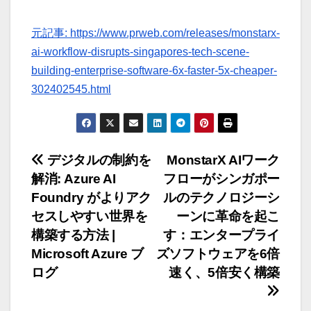
元記事: https://www.prweb.com/releases/monstarx-
ai-workflow-disrupts-singapores-tech-scene-
building-enterprise-software-6x-faster-5x-cheaper-
302402545.html
投
デジタルの制約を
MonstarX AIワーク
解消: Azure AI
フローがシンガポー
稿
Foundry がよりアク
ルのテクノロジーシ
ナ
セスしやすい世界を
ーンに革命を起こ
構築する方法 |
す：エンタープライ
ビ
Microsoft Azure ブ
ズソフトウェアを6倍
ゲ
ログ
速く、5倍安く構築
ー