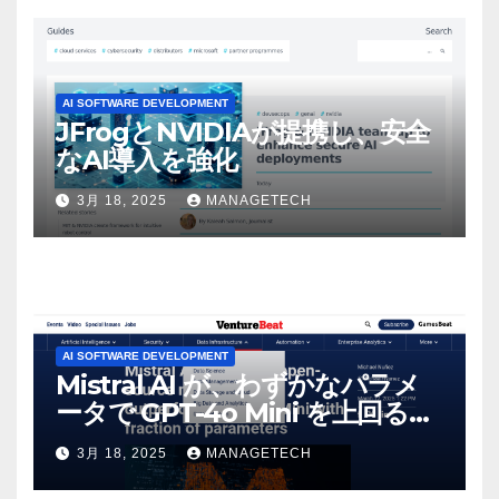
AI SOFTWARE DEVELOPMENT
JFrogとNVIDIAが提携し、安全
なAI導入を強化
3月 18, 2025
MANAGETECH
AI SOFTWARE DEVELOPMENT
Mistral AI が、わずかなパラメ
ータで GPT-4o Mini を上回る新
しいオープンソース モデルをリ
3月 18, 2025
MANAGETECH
リース | VentureBeat