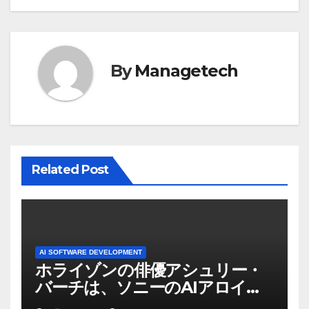
シ
ョ
By
Managetech
ン
Related Post
AI SOFTWARE DEVELOPMENT
ホライゾンの俳優アシュリー・
バーチは、ソニーのAIアロイの
ビデオを見て「ゲームパフォー