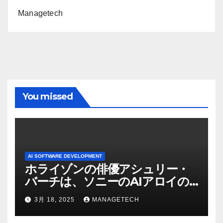
Managetech
You missed
AI SOFTWARE DEVELOPMENT
ホライゾンの俳優アシュリー・
バーチは、ソニーのAIアロイの
ビデオを見て「ゲームパフォー
3月 18, 2025
MANAGETECH
マンスという芸術形式に不安を
感じた」と語る – IGN