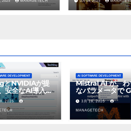
, 2025
MANAGETECH
3月 18, 2025
MANAGET
せている | ノーザ
除したことにユー
パブリック ラジオ:
が歓喜
J および WNIU
WARE DEVELOPMENT
AI SOFTWARE DEVELOPMENT
ogとNVIDIAが提
Mistral AI が、
、安全なAI導入を
なパラメータで G
4o Mini を上回
8, 2025
3月 18, 2025
いオープンソース
ETECH
デルをリリース |
MANAGETECH
VentureBeat