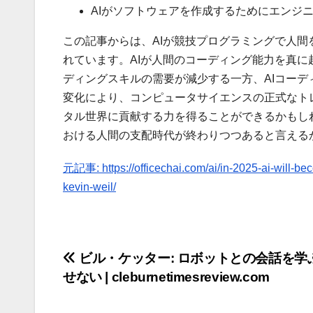
AIがソフトウェアを作成するためにエンジ
この記事からは、AIが競技プログラミングで人
れています。AIが人間のコーディング能力を真
ディングスキルの需要が減少する一方、AIコー
変化により、コンピュータサイエンスの正式なト
タル世界に貢献する力を得ることができるかもしれ
おける人間の支配時代が終わりつつあると言える
元記事: https://officechai.com/ai/in-2025-ai-will-be
kevin-weil/
投
ビル・ケッター: ロボットとの会話を学ぶ 
せない | cleburnetimesreview.com
稿