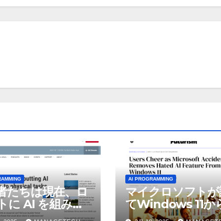
RAMMING
AI PROGRAMMING
者たちは現在、ロ
マイクロソフトが
トに AI を組み込
てWindows 11
物理的な作業を実
われているAI機能