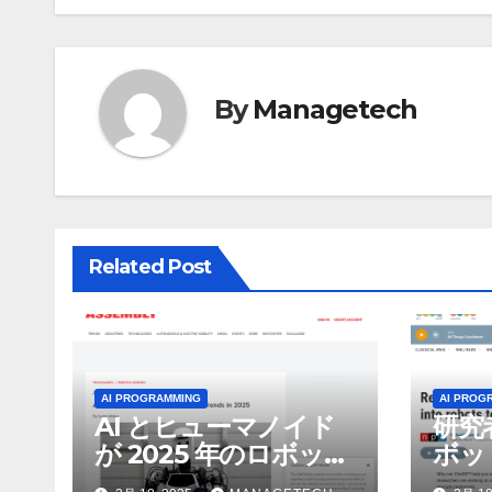
ナ
ビ
ゲ
By
Managetech
ー
シ
ョ
Related Post
ン
AI PROGRAMMING
AI PROG
AI とヒューマノイド
研究
が 2025 年のロボット
ボッ
のトップトレンドに |
んで