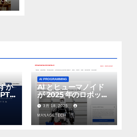
ECH
ザー
AI PROGRAMMING
わずか
AI とヒューマノイド
PT-
が 2025 年のロボット
る新し
のトップトレンドに |
3月 18, 2025
 モ
ASSEMBLY
MANAGETECH