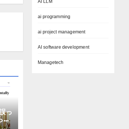
AI LLM
ai programming
ai project management
AI software development
Managetech
誤っ
から嫌
を削