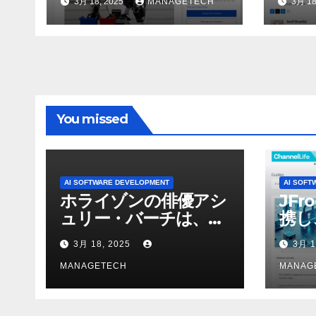
3月 18, 2025
MANAGETECH
3月 18
ASSEMBLY
行さ
ン 
WNI
You missed
AI SOFTWARE DEVELOPMENT
AI SOFT
ホライゾンの俳優アシ
JFr
ュリー・バーチは、ソ
携し
ニーのAIアロイのビデ
強化
3月 18, 2025
3月 1
オを見て「ゲームパフ
ォーマンスという芸術
MANAGETECH
MANAG
形式に不安を感じた」
と語る – IGN