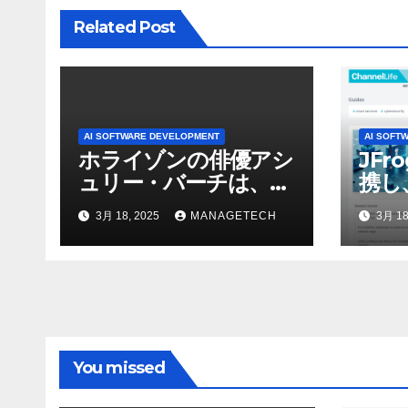
ョ
Related Post
ン
AI SOFTWARE DEVELOPMENT
AI SOFT
ホライゾンの俳優アシ
JFr
ュリー・バーチは、ソ
携し
ニーのAIアロイのビデ
強化
3月 18, 2025
MANAGETECH
3月 18
オを見て「ゲームパフ
ォーマンスという芸術
形式に不安を感じた」
と語る – IGN
You missed