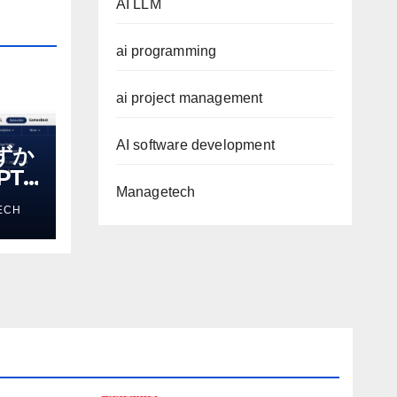
AI LLM
ai programming
ai project management
AI software development
わずか
T-
Managetech
る新し
ECH
 モ