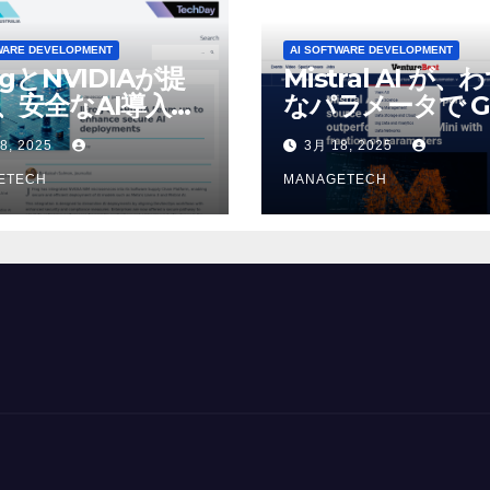
WARE DEVELOPMENT
AI SOFTWARE DEVELOPMENT
ogとNVIDIAが提
Mistral AI が、
、安全なAI導入を
なパラメータで G
4o Mini を上回
8, 2025
3月 18, 2025
いオープンソース
ETECH
デルをリリース |
MANAGETECH
VentureBeat