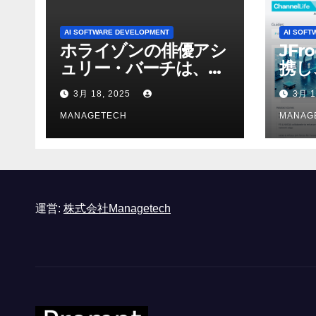
AI SOFTWARE DEVELOPMENT
AI SOFT
ホライゾンの俳優アシ
JFr
ュリー・バーチは、ソ
携し
ニーのAIアロイのビデ
強化
3月 18, 2025
3月 1
オを見て「ゲームパフ
ォーマンスという芸術
MANAGETECH
MANAG
形式に不安を感じた」
と語る – IGN
運営:
株式会社Managetech