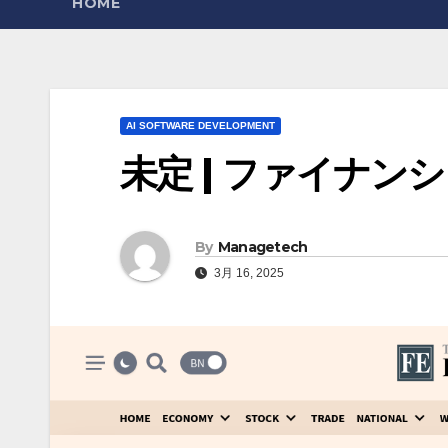
HOME
AI SOFTWARE DEVELOPMENT
未定 | ファイナ
By
Managetech
3月 16, 2025