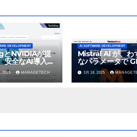
WARE DEVELOPMENT
AI SOFTWARE DEVELOPMENT
ogとNVIDIAが提
Mistral AI が、
、安全なAI導入を
なパラメータで GP
4o Mini を上回
, 2025
MANAGETECH
3月 18, 2025
MANAGET
いオープンソース
デルをリリース |
VentureBeat