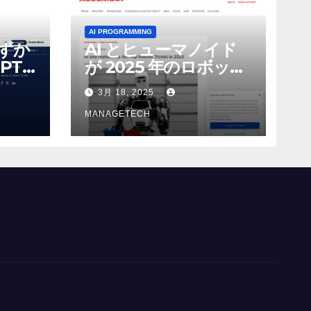
AI PROGRAMMING
わずか
AI とヒューマノイド
PT-
が 2025 年のロボット
る新し
のトップトレンドに |
3月 18, 2025
 モ
ASSEMBLY
MANAGETECH