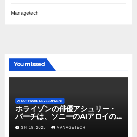
Managetech
You missed
AI SOFTWARE DEVELOPMENT
ホライゾンの俳優アシュリー・
バーチは、ソニーのAIアロイの
ビデオを見て「ゲームパフォー
3月 18, 2025
MANAGETECH
マンスという芸術形式に不安を