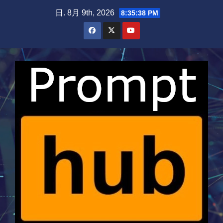
Skip
日. 8月 9th, 2026
8:35:38 PM
to
content