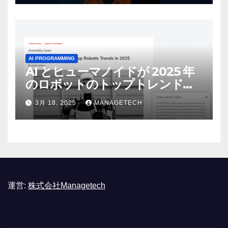
AI PROGRAMMING
AI とヒューマノイドが 2025 年
のロボットのトップトレンドに |
ASSEMBLY
3月 18, 2025
MANAGETECH
運営:
株式会社Managetech