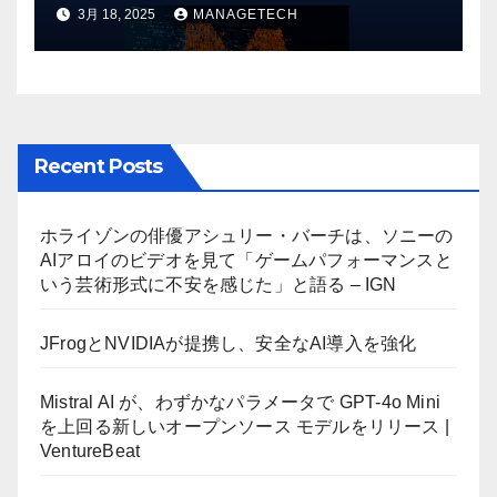
しいオープンソース モデルをリ
3月 18, 2025
MANAGETECH
リース | VentureBeat
Recent Posts
ホライゾンの俳優アシュリー・バーチは、ソニーの
AIアロイのビデオを見て「ゲームパフォーマンスと
いう芸術形式に不安を感じた」と語る – IGN
JFrogとNVIDIAが提携し、安全なAI導入を強化
Mistral AI が、わずかなパラメータで GPT-4o Mini
を上回る新しいオープンソース モデルをリリース |
VentureBeat