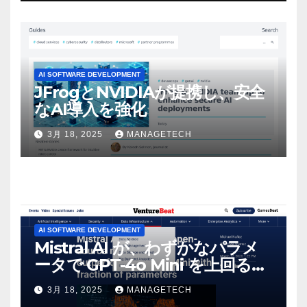
感じた」と語る – IGN
AI SOFTWARE DEVELOPMENT
JFrogとNVIDIAが提携し、安全
なAI導入を強化
3月 18, 2025
MANAGETECH
AI SOFTWARE DEVELOPMENT
Mistral AI が、わずかなパラメ
ータで GPT-4o Mini を上回る新
しいオープンソース モデルをリ
3月 18, 2025
MANAGETECH
リース | VentureBeat