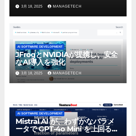
ビデオを見て「ゲームパフォー
3月 18, 2025
MANAGETECH
マンスという芸術形式に不安を
感じた」と語る – IGN
AI SOFTWARE DEVELOPMENT
JFrogとNVIDIAが提携し、安全
なAI導入を強化
3月 18, 2025
MANAGETECH
AI SOFTWARE DEVELOPMENT
Mistral AI が、わずかなパラメ
ータで GPT-4o Mini を上回る新