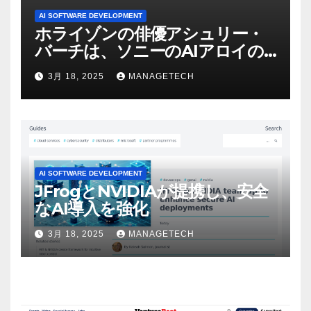
AI SOFTWARE DEVELOPMENT
ホライゾンの俳優アシュリー・
バーチは、ソニーのAIアロイの
ビデオを見て「ゲームパフォー
3月 18, 2025
MANAGETECH
マンスという芸術形式に不安を
感じた」と語る – IGN
AI SOFTWARE DEVELOPMENT
JFrogとNVIDIAが提携し、安全
なAI導入を強化
3月 18, 2025
MANAGETECH