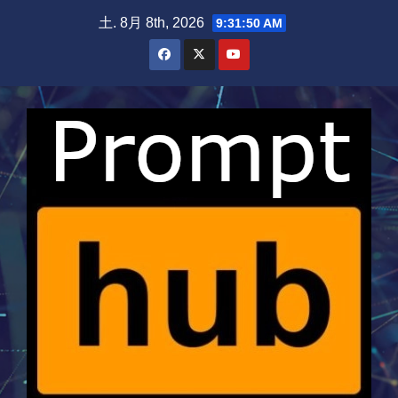
Skip
土. 8月 8th, 2026
9:31:51 AM
to
content