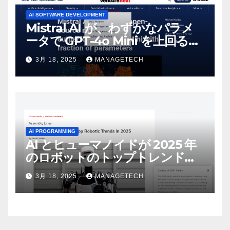
AI SOFTWARE DEVELOPMENT
Mistral AI が、わずかなパラメ
ータで GPT-4o Mini を上回る新
しいオープンソース モデルをリ
3月 18, 2025
MANAGETECH
リース | VentureBeat
AI PROGRAMMING
AI とヒューマノイドが 2025 年
のロボットのトップトレンドに |
ASSEMBLY
3月 18, 2025
MANAGETECH