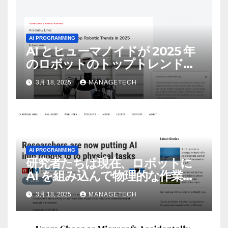
AI PROGRAMMING
AI とヒューマノイドが 2025 年
のロボットのトップトレンドに |
ASSEMBLY
3月 18, 2025
MANAGETECH
AI PROGRAMMING
研究者たちは現在、ロボットに
AI を組み込んで物理的な作業を
実行させている | ノーザン パブ
3月 18, 2025
MANAGETECH
リック ラジオ: WNIJ および
WNIU