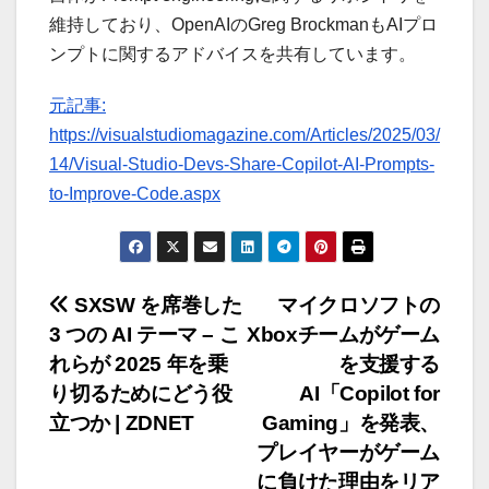
維持しており、OpenAIのGreg BrockmanもAIプロ
ンプトに関するアドバイスを共有しています。
元記事:
https://visualstudiomagazine.com/Articles/2025/03/
14/Visual-Studio-Devs-Share-Copilot-AI-Prompts-
to-Improve-Code.aspx
投
SXSW を席巻した
マイクロソフトの
3 つの AI テーマ – こ
Xboxチームがゲーム
稿
れらが 2025 年を乗
を支援する
ナ
り切るためにどう役
AI「Copilot for
立つか | ZDNET
Gaming」を発表、
ビ
プレイヤーがゲーム
に負けた理由をリア