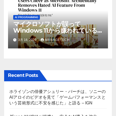
AI PROGRAMMING
マイクロソフトが誤って
Windows 11から嫌われている
AI機能を削除したことにユーザ
3月 18, 2025
MANAGETECH
ーが歓喜
Recent Posts
ホライゾンの俳優アシュリー・バーチは、ソニーの
AIアロイのビデオを見て「ゲームパフォーマンスと
いう芸術形式に不安を感じた」と語る – IGN