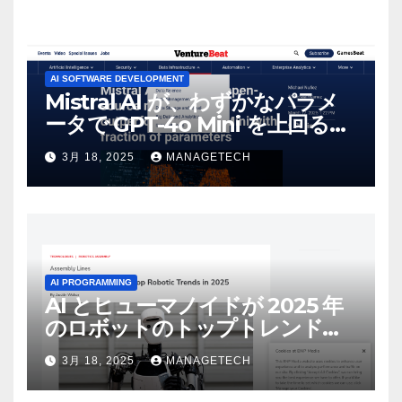
AI SOFTWARE DEVELOPMENT
Mistral AI が、わずかなパラメ
ータで GPT-4o Mini を上回る新
しいオープンソース モデルをリ
3月 18, 2025
MANAGETECH
リース | VentureBeat
AI PROGRAMMING
AI とヒューマノイドが 2025 年
のロボットのトップトレンドに |
ASSEMBLY
3月 18, 2025
MANAGETECH