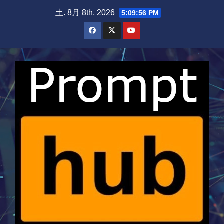
Skip
土. 8月 8th, 2026
5:09:56 PM
to
content