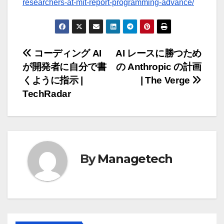
researchers-at-mit-report-programming-advance/
投
コーディング AI
AI レースに勝つため
が開発者に自分で書
の Anthropic の計画
稿
くように指示 |
| The Verge
ナ
TechRadar
ビ
ゲ
ー
By
Managetech
シ
ョ
ン