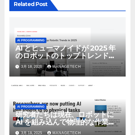
Related Post
AI PROGRAMMING
AI とヒューマノイドが 2025 年
のロボットのトップトレンドに |
ASSEMBLY
3月 18, 2025
MANAGETECH
AI PROGRAMMING
研究者たちは現在、ロボットに
AI を組み込んで物理的な作業を
実行させている | ノーザン パブ
3月 18, 2025
MANAGETECH