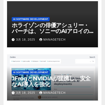
AI SOFTWARE DEVELOPMENT
ホライゾンの俳優アシュリー・
バーチは、ソニーのAIアロイの
ビデオを見て「ゲームパフォー
3月 18, 2025
MANAGETECH
マンスという芸術形式に不安を
感じた」と語る – IGN
AI SOFTWARE DEVELOPMENT
JFrogとNVIDIAが提携し、安全
なAI導入を強化
3月 18, 2025
MANAGETECH