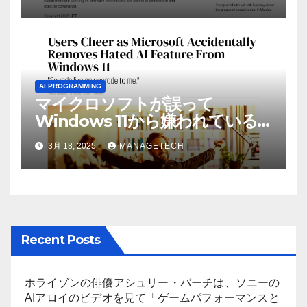
リック ラジオ: WNIJ および
WNIU
AI PROGRAMMING
マイクロソフトが誤って
Windows 11から嫌われている
AI機能を削除したことにユーザ
3月 18, 2025
MANAGETECH
ーが歓喜
Recent Posts
ホライゾンの俳優アシュリー・バーチは、ソニーの
AIアロイのビデオを見て「ゲームパフォーマンスと