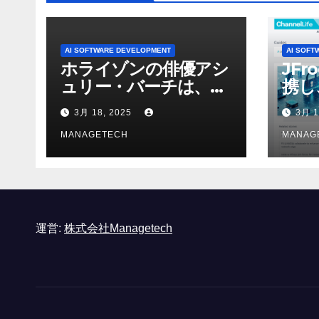
AI SOFTWARE DEVELOPMENT
AI SOFT
ホライゾンの俳優アシ
JFr
ュリー・バーチは、ソ
携し
ニーのAIアロイのビデ
強化
3月 18, 2025
3月 1
オを見て「ゲームパフ
ォーマンスという芸術
MANAGETECH
MANAG
形式に不安を感じた」
と語る – IGN
運営:
株式会社Managetech