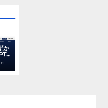
わずか
T-
る新し
ECH
 モ