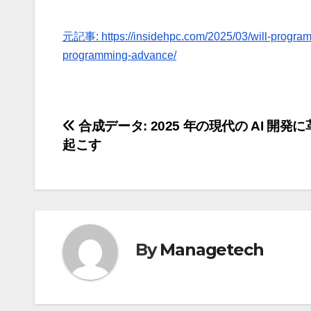
元記事: https://insidehpc.com/2025/03/will-program
programming-advance/
投
合成データ: 2025 年の現代の AI 開発
起こす
稿
ナ
ビ
ゲ
By
Managetech
ー
シ