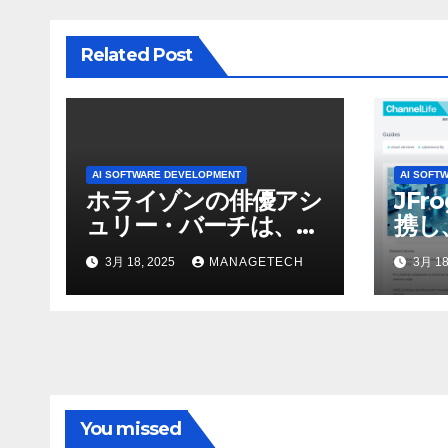
ョ
Related Post
ン
AI SOFTWARE DEVELOPMENT
AI SOFT
ホライゾンの俳優アシ
JFr
ュリー・バーチは、ソ
携し
ニーのAIアロイのビデ
強化
3月 18, 2025
MANAGETECH
3月 18
オを見て「ゲームパフ
ォーマンスという芸術
形式に不安を感じた」
と語る – IGN
You missed