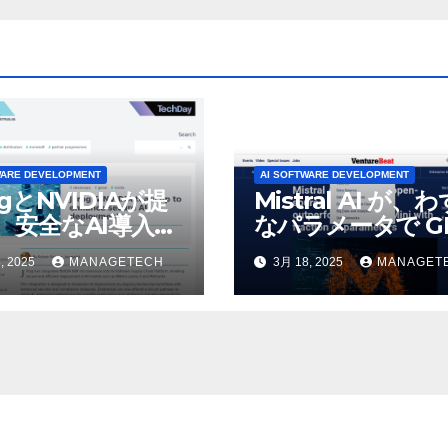
WARE DEVELOPMENT
AI SOFTWARE DEVELOPMENT
ogとNVIDIAが提
Mistral AI が、
、安全なAI導入を
なパラメータで GP
4o Mini を上回
, 2025
MANAGETECH
3月 18, 2025
MANAGET
いオープンソース
デルをリリース |
VentureBeat