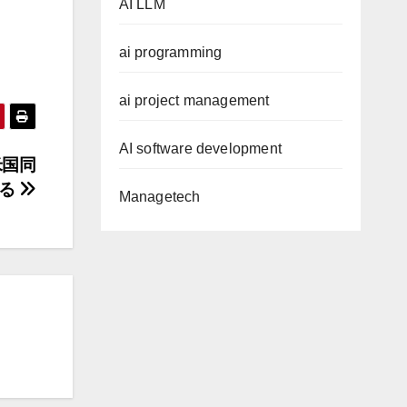
AI LLM
ai programming
ai project management
AI software development
米国同
する
Managetech