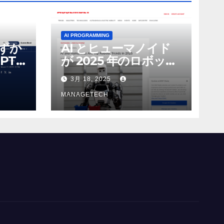
AI PROGRAMMING
わずか
AI とヒューマノイド
PT-
が 2025 年のロボット
る新し
のトップトレンドに |
3月 18, 2025
 モ
ASSEMBLY
MANAGETECH