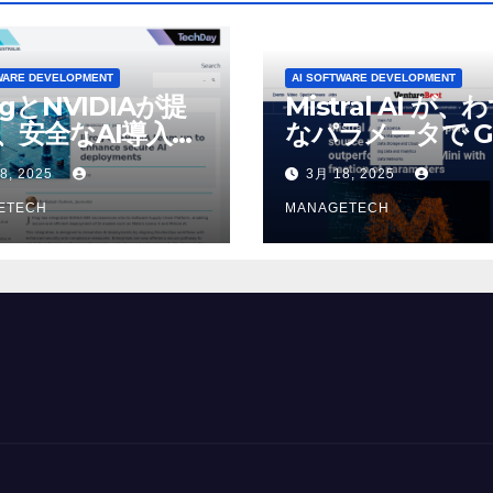
WARE DEVELOPMENT
AI SOFTWARE DEVELOPMENT
ogとNVIDIAが提
Mistral AI が、
、安全なAI導入を
なパラメータで G
4o Mini を上回
8, 2025
3月 18, 2025
いオープンソース
ETECH
デルをリリース |
MANAGETECH
VentureBeat