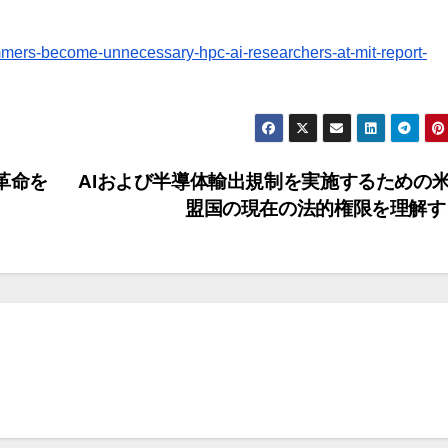
mers-become-unnecessary-hpc-ai-researchers-at-mit-report-
に革命を
AIおよび半導体輸出規制を実施するための
盟国の現在の法的権限を理解