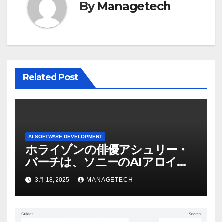
ョ
By
Managetech
ン
Related Post
AI SOFTWARE DEVELOPMENT
ホライゾンの俳優アシュリー・
バーチは、ソニーのAIアロイの
ビデオを見て「ゲームパフォー
3月 18, 2025
MANAGETECH
マンスという芸術形式に不安を
感じた」と語る – IGN