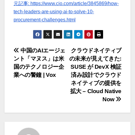
元記事: https://www.cio.com/article/3845869/how-
tech-leaders-are-using-ai-to-solve-10-
procurement-challenges.html
投
中国のAIエージェ
クラウドネイティブ
ント「マヌス」は米
の未来が見えてきた:
稿
国のテクノロジー企
SUSE が DevX 検証
ナ
業への警鐘 | Vox
済み設計でクラウド
ネイティブの提供を
ビ
拡大 – Cloud Native
ゲ
Now
ー
シ