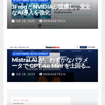
AI SOFTWARE DEVELOPMENT
JFrogとNVIDIAが提携し、安全
なAI導入を強化
3月 18, 2025
MANAGETECH
AI SOFTWARE DEVELOPMENT
Mistral AI が、わずかなパラメ
ータで GPT-4o Mini を上回る新
しいオープンソース モデルをリ
3月 18, 2025
MANAGETECH
リース | VentureBeat