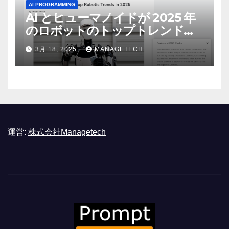
AI PROGRAMMING
AI とヒューマノイドが 2025 年
のロボットのトップトレンドに |
ASSEMBLY
3月 18, 2025
MANAGETECH
運営:
株式会社Managetech