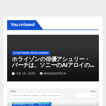
You missed
AI SOFTWARE DEVELOPMENT
ホライゾンの俳優アシュリー・
バーチは、ソニーのAIアロイの
ビデオを見て「ゲームパフォー
3月 18, 2025
MANAGETECH
マンスという芸術形式に不安を
感じた」と語る – IGN