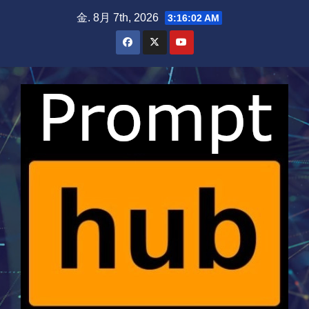
Skip
金. 8月 7th, 2026
3:16:02 AM
to
content