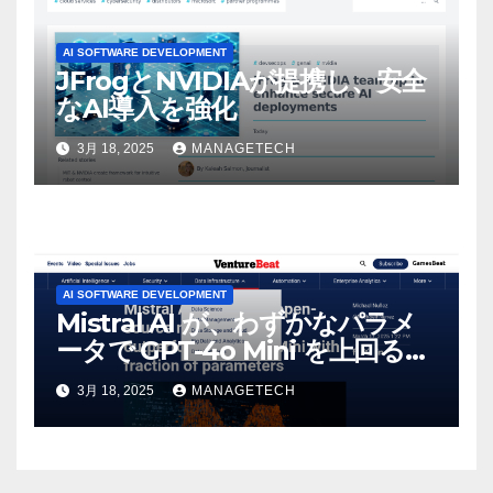
AI SOFTWARE DEVELOPMENT
JFrogとNVIDIAが提携し、安全
なAI導入を強化
3月 18, 2025
MANAGETECH
AI SOFTWARE DEVELOPMENT
Mistral AI が、わずかなパラメ
ータで GPT-4o Mini を上回る新
しいオープンソース モデルをリ
3月 18, 2025
MANAGETECH
リース | VentureBeat