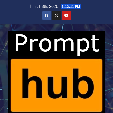
Skip
土. 8月 8th, 2026
1:12:12 PM
to
content