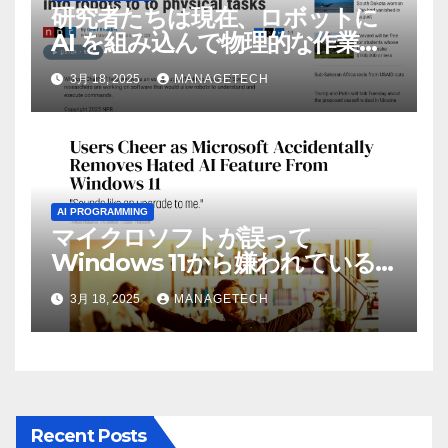
研究者たちは現在、ロボットに
AI を組み込んで物理的な作業を
実行させている | ノーザン パブ
3月 18, 2025
MANAGETECH
リック ラジオ: WNIJ および
WNIU
AI PROGRAMMING
マイクロソフトが誤って
Windows 11から嫌われている
AI機能を削除したことにユーザ
3月 18, 2025
MANAGETECH
ーが歓喜
Recent Posts