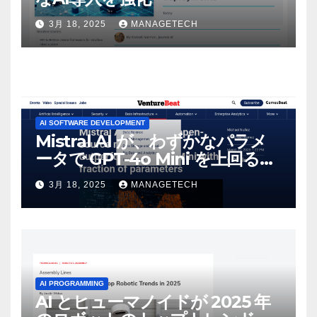
3月 18, 2025
MANAGETECH
AI SOFTWARE DEVELOPMENT
Mistral AI が、わずかなパラメ
ータで GPT-4o Mini を上回る新
しいオープンソース モデルをリ
3月 18, 2025
MANAGETECH
リース | VentureBeat
AI PROGRAMMING
AI とヒューマノイドが 2025 年