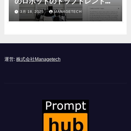
のロボットのトップトレンドに |
ASSEMBLY
3月 18, 2025
MANAGETECH
運営:
株式会社Managetech