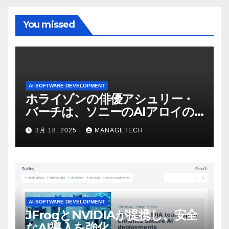
You missed
AI SOFTWARE DEVELOPMENT
ホライゾンの俳優アシュリー・
バーチは、ソニーのAIアロイの
ビデオを見て「ゲームパフォー
3月 18, 2025
MANAGETECH
マンスという芸術形式に不安を
感じた」と語る – IGN
AI SOFTWARE DEVELOPMENT
JFrogとNVIDIAが提携し、安全
なAI導入を強化