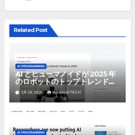
ョ
ン
Related Post
AI PROGRAMMING
AI とヒューマノイドが 2025 年
のロボットのトップトレンドに |
ASSEMBLY
3月 18, 2025
MANAGETECH
AI PROGRAMMING