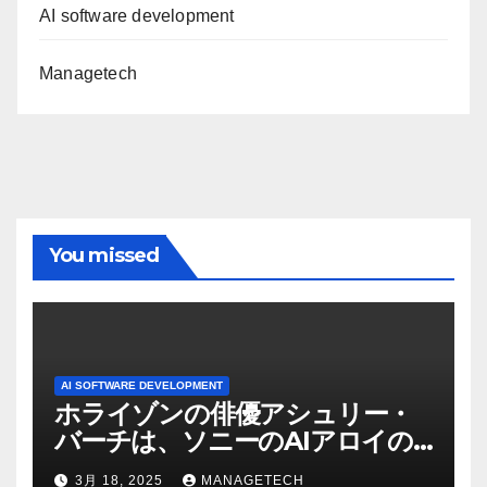
AI software development
Managetech
You missed
AI SOFTWARE DEVELOPMENT
ホライゾンの俳優アシュリー・
バーチは、ソニーのAIアロイの
ビデオを見て「ゲームパフォー
3月 18, 2025
MANAGETECH