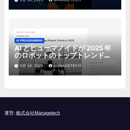
リース | VentureBeat
AI PROGRAMMING
AI とヒューマノイドが 2025 年
のロボットのトップトレンドに |
ASSEMBLY
3月 18, 2025
MANAGETECH
運営:
株式会社Managetech