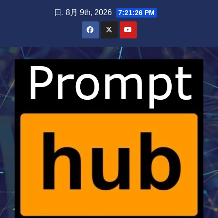
Skip
日. 8月 9th, 2026
7:21:27 PM
to
content