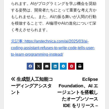
られます。AIがプログラミングを学ぶ機会を奨励
する姿勢は、開発者たちにとって重要な考え方か
もしれません。また、AIの振る舞いが人間の行動
を模倣することで、AI倫理やAIの進化について深
く考えさせられます。
元記事: https://arstechnica.com/ai/2025/03/ai-
coding-assistant-refuses-to-write-code-tells-user-
to-learn-programming-instead/
投
生成型人工知能コ
Eclipse
ーディングアシスタ
Foundation、AI エ
稿
ント
ージェントを搭載し
ナ
たオープンソース
IDE をリリース –