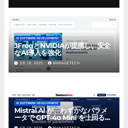
マンスという芸術形式に不安を
感じた」と語る – IGN
AI SOFTWARE DEVELOPMENT
JFrogとNVIDIAが提携し、安全
なAI導入を強化
3月 18, 2025
MANAGETECH
AI SOFTWARE DEVELOPMENT
Mistral AI が、わずかなパラメ
ータで GPT-4o Mini を上回る新
しいオープンソース モデルをリ
3月 18, 2025
MANAGETECH