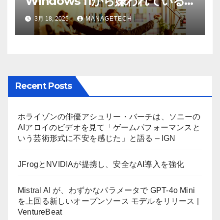
Windows 11から嫌われている
AI機能を削除したことにユーザ
3月 18, 2025
MANAGETECH
ーが歓喜
Recent Posts
ホライゾンの俳優アシュリー・バーチは、ソニーの
AIアロイのビデオを見て「ゲームパフォーマンスと
いう芸術形式に不安を感じた」と語る – IGN
JFrogとNVIDIAが提携し、安全なAI導入を強化
Mistral AI が、わずかなパラメータで GPT-4o Mini
を上回る新しいオープンソース モデルをリリース |
VentureBeat