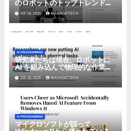
のロボットのトップトレンドに |
ASSEMBLY
3月 18, 2025
MANAGETECH
AI PROGRAMMING
研究者たちは現在、ロボットに
AI を組み込んで物理的な作業を
実行させている | ノーザン パブ
3月 18, 2025
MANAGETECH
リック ラジオ: WNIJ および
WNIU
AI PROGRAMMING
マイクロソフトが誤って