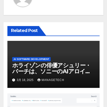
シ
ョ
ン
Related Post
AI SOFTWARE DEVELOPMENT
ホライゾンの俳優アシュリー・
バーチは、ソニーのAIアロイの
ビデオを見て「ゲームパフォー
3月 18, 2025
MANAGETECH
マンスという芸術形式に不安を
感じた」と語る – IGN