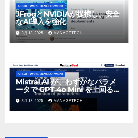
AI SOFTWARE DEVELOPMENT
JFrogとNVIDIAが提携し、安全
なAI導入を強化
3月 18, 2025
MANAGETECH
AI SOFTWARE DEVELOPMENT
Mistral AI が、わずかなパラメ
ータで GPT-4o Mini を上回る新
しいオープンソース モデルをリ
3月 18, 2025
MANAGETECH
リース | VentureBeat