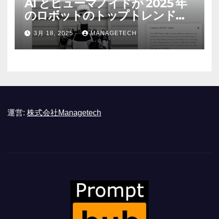
AI とヒューマノイドが 2025 年
のロボットのトップトレンドに |
ASSEMBLY
3月 18, 2025
MANAGETECH
運営:
株式会社Managetech