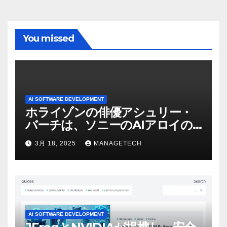
You missed
AI SOFTWARE DEVELOPMENT
ホライゾンの俳優アシュリー・
バーチは、ソニーのAIアロイの
ビデオを見て「ゲームパフォー
3月 18, 2025
MANAGETECH
マンスという芸術形式に不安を
感じた」と語る – IGN
AI SOFTWARE DEVELOPMENT