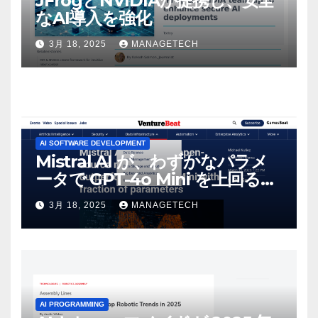
JFrogとNVIDIAが提携し、安全
なAI導入を強化
3月 18, 2025
MANAGETECH
AI SOFTWARE DEVELOPMENT
Mistral AI が、わずかなパラメ
ータで GPT-4o Mini を上回る新
しいオープンソース モデルをリ
3月 18, 2025
MANAGETECH
リース | VentureBeat
AI PROGRAMMING