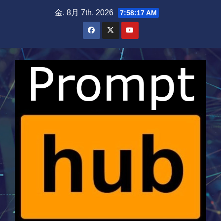
Skip
金. 8月 7th, 2026
7:58:17 AM
to
content