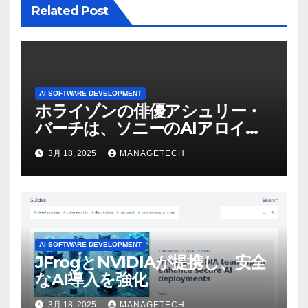
Related Post
AI SOFTWARE DEVELOPMENT
ホライゾンの俳優アシュリー・
バーチは、ソニーのAIアロイの
ビデオを見て「ゲームパフォー
3月 18, 2025
MANAGETECH
マンスという芸術形式に不安を
感じた」と語る – IGN
AI SOFTWARE DEVELOPMENT
JFrogとNVIDIAが提携し、安全
なAI導入を強化
3月 18, 2025
MANAGETECH