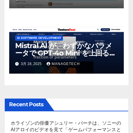
AI SOFTWARE DEVELOPMENT
Mistral AI が、わずかなパラメ
ータで GPT-4o Mini を上回る新
しいオープンソース モデルをリ
3月 18, 2025
MANAGETECH
リース | VentureBeat
Recent Posts
ホライゾンの俳優アシュリー・バーチは、ソニーの
AIアロイのビデオを見て「ゲームパフォーマンスと