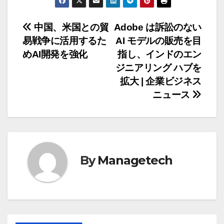
投
中国、米国との貿
Adobe は訴訟のない
易戦争に活用するた
AI モデルの販売を目
稿
めAI開発を強化
指し、インドのエン
ナ
ジニアリング ハブを
拡大 | 企業ビジネス
ビ
ニュース
ゲ
ー
シ
By
Managetech
ョ
ン