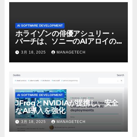
AI SOFTWARE DEVELOPMENT
ホライゾンの俳優アシュリー・
バーチは、ソニーのAIアロイの
ビデオを見て「ゲームパフォー
3月 18, 2025
MANAGETECH
マンスという芸術形式に不安を
感じた」と語る – IGN
AI SOFTWARE DEVELOPMENT
JFrogとNVIDIAが提携し、安全
なAI導入を強化
3月 18, 2025
MANAGETECH