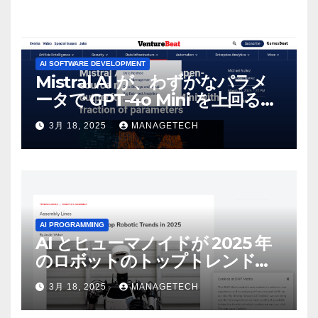
AI SOFTWARE DEVELOPMENT
Mistral AI が、わずかなパラメ
ータで GPT-4o Mini を上回る新
しいオープンソース モデルをリ
3月 18, 2025
MANAGETECH
リース | VentureBeat
AI PROGRAMMING
AI とヒューマノイドが 2025 年
のロボットのトップトレンドに |
ASSEMBLY
3月 18, 2025
MANAGETECH