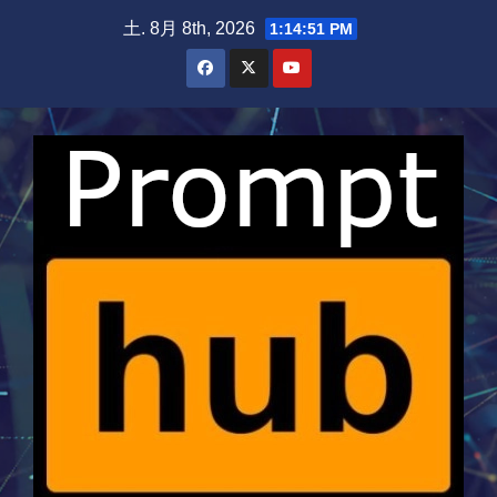
Skip
土. 8月 8th, 2026
1:14:52 PM
to
content