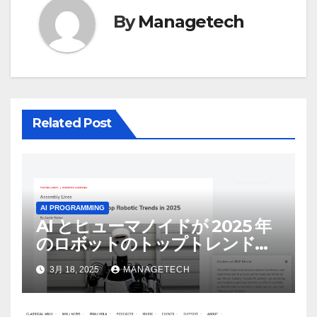
シ
By
Managetech
ョ
ン
Related Post
AI PROGRAMMING
AI とヒューマノイドが 2025 年
のロボットのトップトレンドに |
ASSEMBLY
3月 18, 2025
MANAGETECH