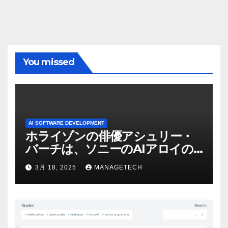
You missed
AI SOFTWARE DEVELOPMENT
ホライゾンの俳優アシュリー・
バーチは、ソニーのAIアロイの
ビデオを見て「ゲームパフォー
3月 18, 2025
MANAGETECH
マンスという芸術形式に不安を
感じた」と語る – IGN