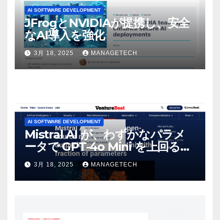
AI SOFTWARE DEVELOPMENT
JFrogとNVIDIAが提携し、安全
なAI導入を強化
3月 18, 2025
MANAGETECH
AI SOFTWARE DEVELOPMENT
Mistral AI が、わずかなパラメ
ータで GPT-4o Mini を上回る新
しいオープンソース モデルをリ
3月 18, 2025
MANAGETECH
リース | VentureBeat