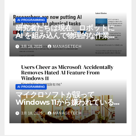
AI PROGRAMMING
研究者たちは現在、ロボットに
AI を組み込んで物理的な作業を
実行させている | ノーザン パブ
3月 18, 2025
MANAGETECH
リック ラジオ: WNIJ および
WNIU
AI PROGRAMMING
マイクロソフトが誤って
Windows 11から嫌われている
AI機能を削除したことにユーザ
3月 18, 2025
MANAGETECH
ーが歓喜