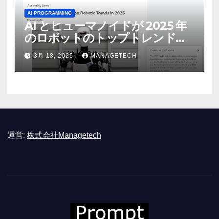
AI PROGRAMMING
AI とヒューマノイドが 2025 年
のロボットのトップトレンドに |
ASSEMBLY
3月 18, 2025
MANAGETECH
運営:
株式会社Managetech