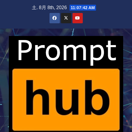
Skip
土. 8月 8th, 2026
11:07:43 AM
to
content