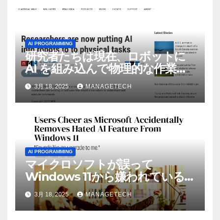
AI PROGRAMMING
研究者たちは現在、ロボットに
AI を組み込んで物理的な作業を
実行させている | ノーザン パブ
3月 18, 2025
MANAGETECH
リック ラジオ: WNIJ および
WNIU
AI PROGRAMMING
マイクロソフトが誤って
Windows 11から嫌われている
AI機能を削除したことにユーザ
3月 18, 2025
MANAGETECH
ーが歓喜