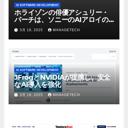
AI SOFTWARE DEVELOPMENT
ホライゾンの俳優アシュリー・
バーチは、ソニーのAIアロイの
ビデオを見て「ゲームパフォー
3月 18, 2025
MANAGETECH
マンスという芸術形式に不安を
感じた」と語る – IGN
AI SOFTWARE DEVELOPMENT
JFrogとNVIDIAが提携し、安全
なAI導入を強化
3月 18, 2025
MANAGETECH