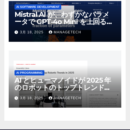
AI SOFTWARE DEVELOPMENT
Mistral AI が、わずかなパラメ
ータで GPT-4o Mini を上回る新
しいオープンソース モデルをリ
3月 18, 2025
MANAGETECH
リース | VentureBeat
AI PROGRAMMING
AI とヒューマノイドが 2025 年
のロボットのトップトレンドに |
ASSEMBLY
3月 18, 2025
MANAGETECH