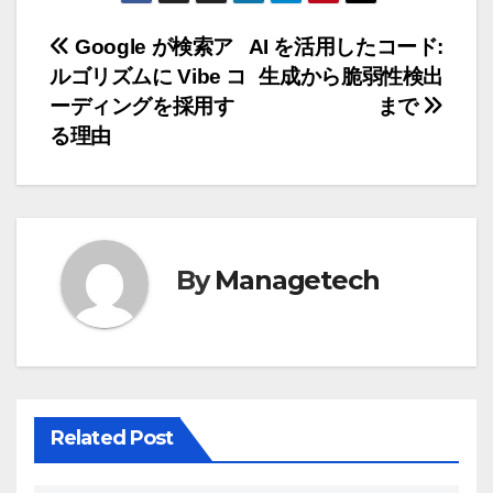
投
Google が検索ア
AI を活用したコード:
ルゴリズムに Vibe コ
生成から脆弱性検出
稿
ーディングを採用す
まで
ナ
る理由
ビ
ゲ
ー
By
Managetech
シ
ョ
ン
Related Post