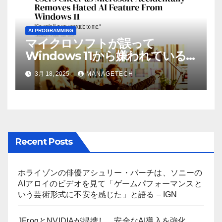
AI PROGRAMMING
マイクロソフトが誤って
Windows 11から嫌われている
AI機能を削除したことにユーザ
3月 18, 2025
MANAGETECH
ーが歓喜
Recent Posts
ホライゾンの俳優アシュリー・バーチは、ソニーの
AIアロイのビデオを見て「ゲームパフォーマンスと
いう芸術形式に不安を感じた」と語る – IGN
JFrogとNVIDIAが提携し、安全なAI導入を強化