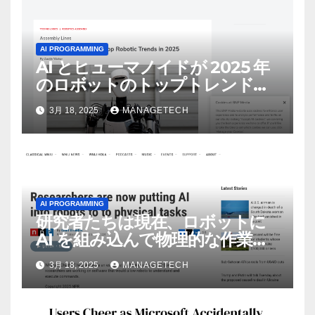
AI PROGRAMMING
AI とヒューマノイドが 2025 年
のロボットのトップトレンドに |
ASSEMBLY
3月 18, 2025
MANAGETECH
AI PROGRAMMING
研究者たちは現在、ロボットに
AI を組み込んで物理的な作業を
実行させている | ノーザン パブ
3月 18, 2025
MANAGETECH
リック ラジオ: WNIJ および
WNIU