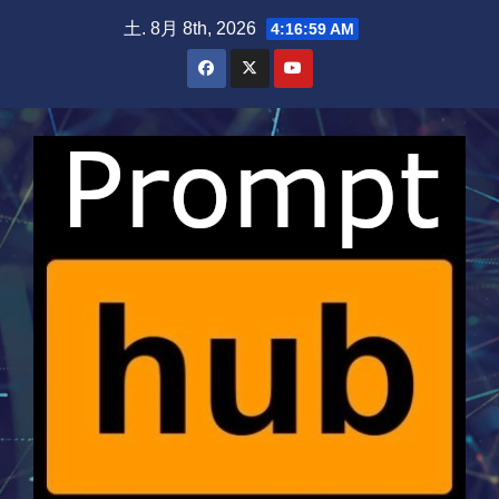
Skip
土. 8月 8th, 2026
4:16:59 AM
to
content