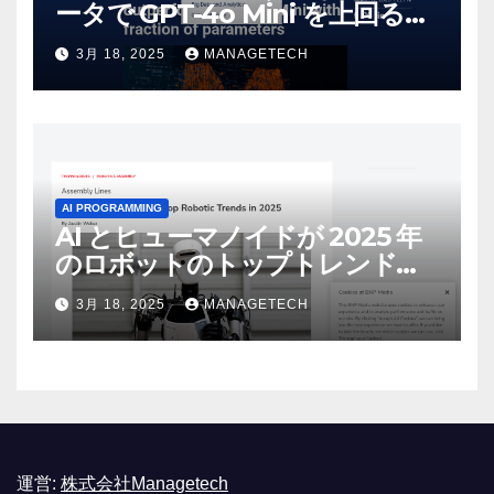
ータで GPT-4o Mini を上回る新
しいオープンソース モデルをリ
3月 18, 2025
MANAGETECH
リース | VentureBeat
AI PROGRAMMING
AI とヒューマノイドが 2025 年
のロボットのトップトレンドに |
ASSEMBLY
3月 18, 2025
MANAGETECH
運営:
株式会社Managetech