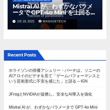
Mistral AI が、わずかなパラメ
ータで GPT-4o Mini を上回る新
しいオープンソース モデルをリ
3月 18, 2025
MANAGETECH
リース | VentureBeat
Recent Posts
ホライゾンの俳優アシュリー・バーチは、ソニーの
AIアロイのビデオを見て「ゲームパフォーマンスと
いう芸術形式に不安を感じた」と語る – IGN
JFrogとNVIDIAが提携し、安全なAI導入を強化
Mistral AI が、わずかなパラメータで GPT-4o Mini