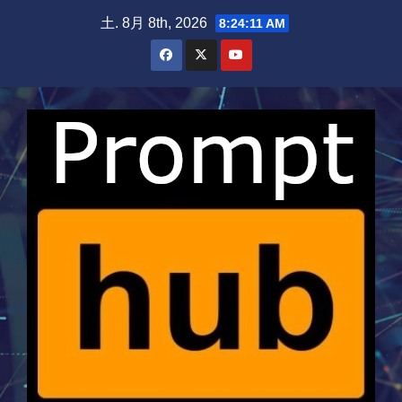
Skip
土. 8月 8th, 2026
8:24:11 AM
to
content