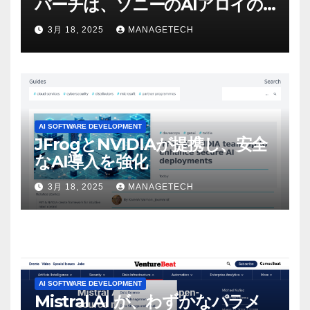
バーチは、ソニーのAIアロイの
ビデオを見て「ゲームパフォー
3月 18, 2025
MANAGETECH
マンスという芸術形式に不安を
感じた」と語る – IGN
AI SOFTWARE DEVELOPMENT
JFrogとNVIDIAが提携し、安全
なAI導入を強化
3月 18, 2025
MANAGETECH
AI SOFTWARE DEVELOPMENT
Mistral AI が、わずかなパラメ