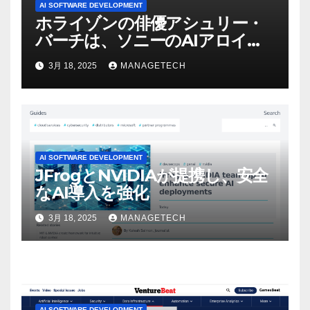
AI SOFTWARE DEVELOPMENT
ホライゾンの俳優アシュリー・
バーチは、ソニーのAIアロイの
ビデオを見て「ゲームパフォー
3月 18, 2025
MANAGETECH
マンスという芸術形式に不安を
感じた」と語る – IGN
AI SOFTWARE DEVELOPMENT
JFrogとNVIDIAが提携し、安全
なAI導入を強化
3月 18, 2025
MANAGETECH
AI SOFTWARE DEVELOPMENT