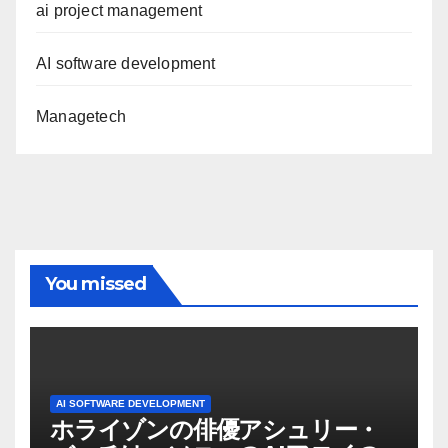
ai project management
AI software development
Managetech
You missed
AI SOFTWARE DEVELOPMENT
ホライゾンの俳優アシュリー・