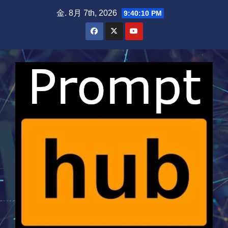
Skip
金. 8月 7th, 2026
9:40:10 PM
to
content