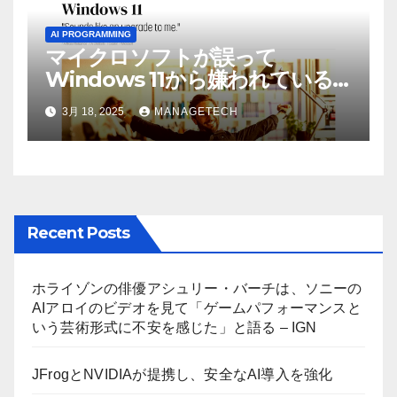
AI PROGRAMMING
マイクロソフトが誤って
Windows 11から嫌われている
AI機能を削除したことにユーザ
3月 18, 2025
MANAGETECH
ーが歓喜
Recent Posts
ホライゾンの俳優アシュリー・バーチは、ソニーの
AIアロイのビデオを見て「ゲームパフォーマンスと
いう芸術形式に不安を感じた」と語る – IGN
JFrogとNVIDIAが提携し、安全なAI導入を強化