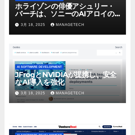
ホライゾンの俳優アシュリー・
バーチは、ソニーのAIアロイの
ビデオを見て「ゲームパフォー
3月 18, 2025
MANAGETECH
マンスという芸術形式に不安を
感じた」と語る – IGN
AI SOFTWARE DEVELOPMENT
JFrogとNVIDIAが提携し、安全
なAI導入を強化
3月 18, 2025
MANAGETECH