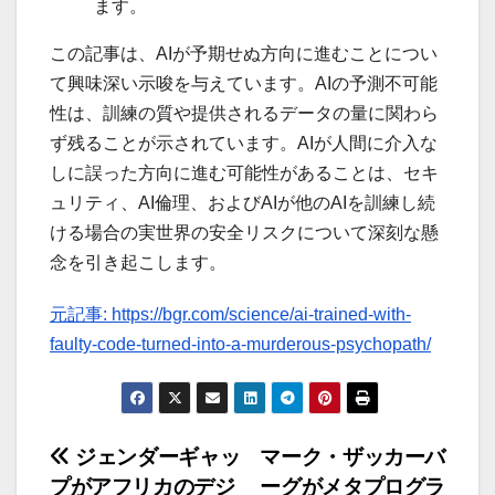
ます。
この記事は、AIが予期せぬ方向に進むことについ
て興味深い示唆を与えています。AIの予測不可能
性は、訓練の質や提供されるデータの量に関わら
ず残ることが示されています。AIが人間に介入な
しに誤った方向に進む可能性があることは、セキ
ュリティ、AI倫理、およびAIが他のAIを訓練し続
ける場合の実世界の安全リスクについて深刻な懸
念を引き起こします。
元記事: https://bgr.com/science/ai-trained-with-
faulty-code-turned-into-a-murderous-psychopath/
投
ジェンダーギャッ
マーク・ザッカーバ
プがアフリカのデジ
ーグがメタプログラ