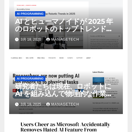
AI PROGRAMMING
AI とヒューマノイドが 2025 年
のロボットのトップトレンドに |
ASSEMBLY
3月 18, 2025
MANAGETECH
AI PROGRAMMING
研究者たちは現在、ロボットに
AI を組み込んで物理的な作業を
実行させている | ノーザン パブ
3月 18, 2025
MANAGETECH
リック ラジオ: WNIJ および
WNIU