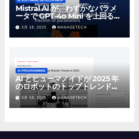
AI SOFTWARE DEVELOPMENT
Mistral AI が、わずかなパラメ
ータで GPT-4o Mini を上回る新
しいオープンソース モデルをリ
3月 18, 2025
MANAGETECH
リース | VentureBeat
AI PROGRAMMING
AI とヒューマノイドが 2025 年
のロボットのトップトレンドに |
ASSEMBLY
3月 18, 2025
MANAGETECH