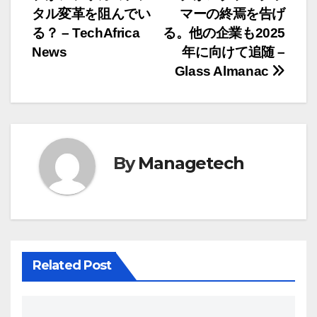
稿
タル変革を阻んでい
マーの終焉を告げ
ナ
る？ – TechAfrica
る。他の企業も2025
News
年に向けて追随 –
ビ
Glass Almanac
ゲ
ー
シ
By
Managetech
ョ
ン
Related Post